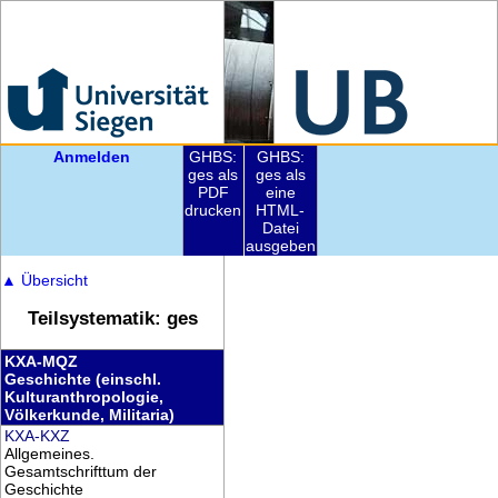
Anmelden
GHBS:
GHBS:
ges als
ges als
PDF
eine
drucken
HTML-
Datei
ausgeben
▲
Übersicht
Teilsystematik: ges
KXA-MQZ
Geschichte (einschl.
Kulturanthropologie,
Völkerkunde, Militaria)
KXA-KXZ
Allgemeines.
Gesamtschrifttum der
Geschichte