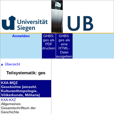
Anmelden
GHBS:
GHBS:
ges als
ges als
PDF
eine
drucken
HTML-
Datei
ausgeben
▲
Übersicht
Teilsystematik: ges
KXA-MQZ
Geschichte (einschl.
Kulturanthropologie,
Völkerkunde, Militaria)
KXA-KXZ
Allgemeines.
Gesamtschrifttum der
Geschichte