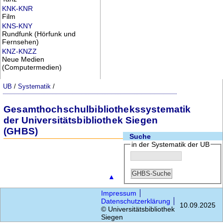
KNK-KNR
Film
KNS-KNY
Rundfunk (Hörfunk und
Fernsehen)
KNZ-KNZZ
Neue Medien
(Computermedien)
UB
/
Systematik
/
Gesamthochschulbibliothekssystematik
der Universitätsbibliothek Siegen
(GHBS)
Suche
in der Systematik der UB
▲
Impressum
Datenschutzerklärung
10.09.2025
© Universitätsbibliothek
Siegen