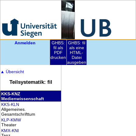
Anmelden
GHBS:
GHBS: fil
fil als
als eine
PDF
HTML-
drucken
Datei
ausgeben
▲
Übersicht
Teilsystematik: fil
KKS-KNZ
Medienwissenschaft
KKS-KLN
Allgemeines.
Gesamtschrifttum
KLP-KMW
Theater
KMX-KNI
Tanz