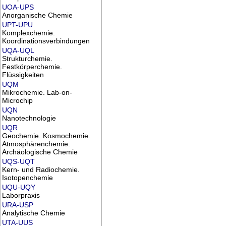
UOA-UPS
Anorganische Chemie
UPT-UPU
Komplexchemie.
Koordinationsverbindungen
UQA-UQL
Strukturchemie.
Festkörperchemie.
Flüssigkeiten
UQM
Mikrochemie. Lab-on-
Microchip
UQN
Nanotechnologie
UQR
Geochemie. Kosmochemie.
Atmosphärenchemie.
Archäologische Chemie
UQS-UQT
Kern- und Radiochemie.
Isotopenchemie
UQU-UQY
Laborpraxis
URA-USP
Analytische Chemie
UTA-UUS