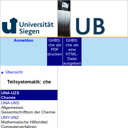
Anmelden
GHBS:
GHBS:
che als
che als
PDF
eine
drucken
HTML-
Datei
ausgeben
▲
Übersicht
Teilsystematik: che
UNA-UZS
Chemie
UNA-UNS
Allgemeines.
Gesamtschrifttum der Chemie
UNY-UNZ
Mathematische Hilfsmittel.
Computerverfahren