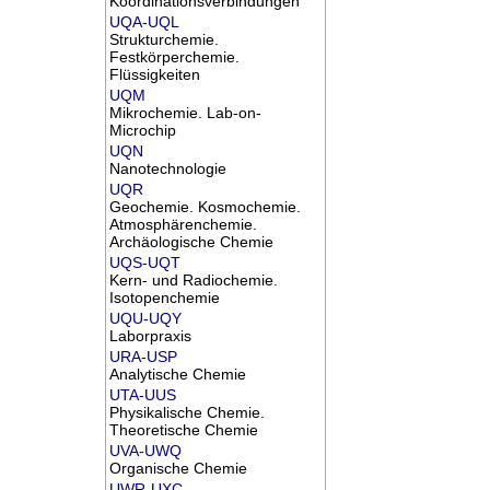
Koordinationsverbindungen
UQA-UQL
Strukturchemie.
Festkörperchemie.
Flüssigkeiten
UQM
Mikrochemie. Lab-on-
Microchip
UQN
Nanotechnologie
UQR
Geochemie. Kosmochemie.
Atmosphärenchemie.
Archäologische Chemie
UQS-UQT
Kern- und Radiochemie.
Isotopenchemie
UQU-UQY
Laborpraxis
URA-USP
Analytische Chemie
UTA-UUS
Physikalische Chemie.
Theoretische Chemie
UVA-UWQ
Organische Chemie
UWR-UXC