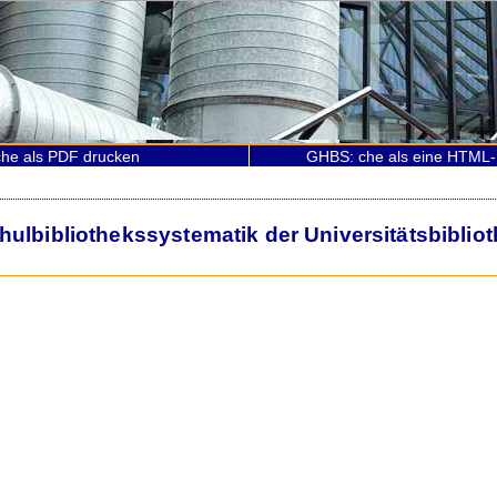
he als PDF drucken
GHBS: che als eine HTML-
lbibliothekssystematik der Universitätsbiblio