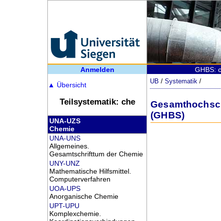
Anmelden
GHBS: c
UB
/
Systematik
/
▲
Übersicht
Teilsystematik: che
Gesamthochschu
(GHBS)
UNA-UZS
Chemie
UNA-UNS
Allgemeines.
Gesamtschrifttum der Chemie
UNY-UNZ
Mathematische Hilfsmittel.
Computerverfahren
UOA-UPS
Anorganische Chemie
UPT-UPU
Komplexchemie.