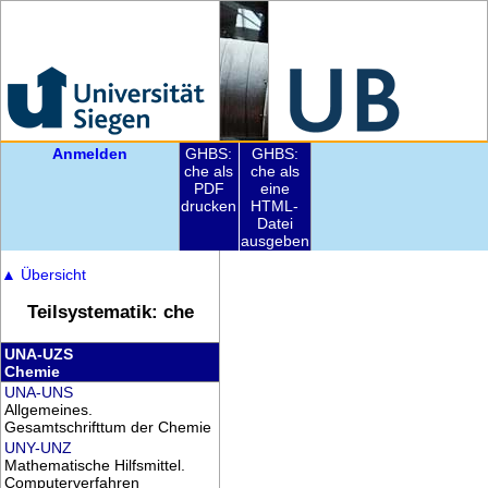
Anmelden
GHBS:
GHBS:
che als
che als
PDF
eine
drucken
HTML-
Datei
ausgeben
▲
Übersicht
Teilsystematik: che
UNA-UZS
Chemie
UNA-UNS
Allgemeines.
Gesamtschrifttum der Chemie
UNY-UNZ
Mathematische Hilfsmittel.
Computerverfahren