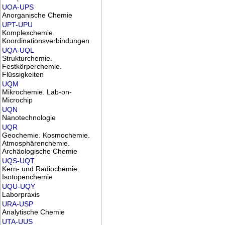
UOA-UPS
Anorganische Chemie
UPT-UPU
Komplexchemie.
Koordinationsverbindungen
UQA-UQL
Strukturchemie.
Festkörperchemie.
Flüssigkeiten
UQM
Mikrochemie. Lab-on-
Microchip
UQN
Nanotechnologie
UQR
Geochemie. Kosmochemie.
Atmosphärenchemie.
Archäologische Chemie
UQS-UQT
Kern- und Radiochemie.
Isotopenchemie
UQU-UQY
Laborpraxis
URA-USP
Analytische Chemie
UTA-UUS