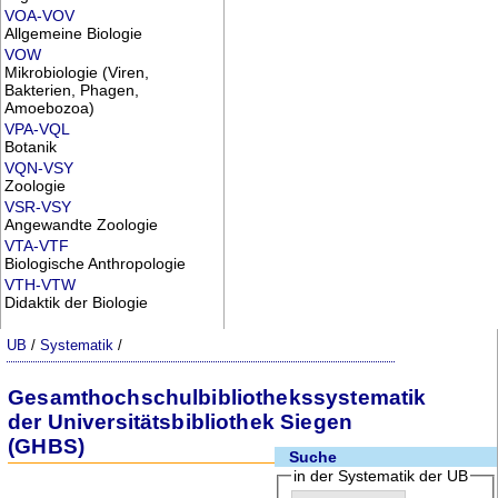
VOA-VOV
Allgemeine Biologie
VOW
Mikrobiologie (Viren,
Bakterien, Phagen,
Amoebozoa)
VPA-VQL
Botanik
VQN-VSY
Zoologie
VSR-VSY
Angewandte Zoologie
VTA-VTF
Biologische Anthropologie
VTH-VTW
Didaktik der Biologie
UB
/
Systematik
/
Gesamthochschulbibliothekssystematik
der Universitätsbibliothek Siegen
(GHBS)
Suche
in der Systematik der UB