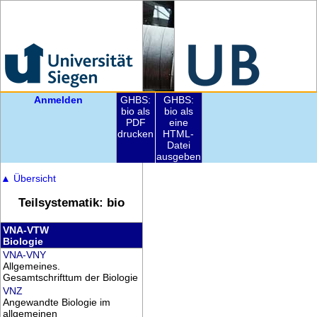
Anmelden
GHBS:
GHBS:
bio als
bio als
PDF
eine
drucken
HTML-
Datei
ausgeben
▲
Übersicht
Teilsystematik: bio
VNA-VTW
Biologie
VNA-VNY
Allgemeines.
Gesamtschrifttum der Biologie
VNZ
Angewandte Biologie im
allgemeinen