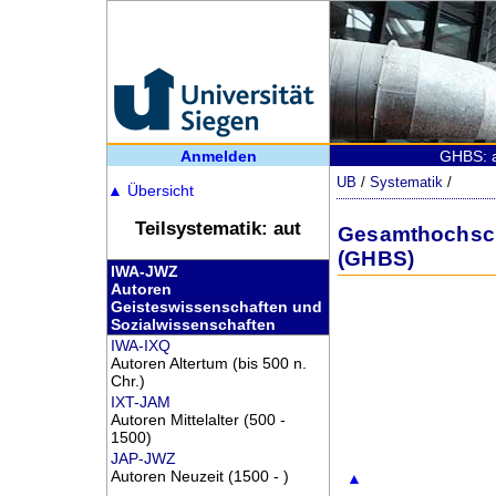
Anmelden
GHBS: a
UB
/
Systematik
/
▲
Übersicht
Teilsystematik: aut
Gesamthochschu
(GHBS)
IWA-JWZ
Autoren
Geisteswissenschaften und
Sozialwissenschaften
IWA-IXQ
Autoren Altertum (bis 500 n.
Chr.)
IXT-JAM
Autoren Mittelalter (500 -
1500)
JAP-JWZ
Autoren Neuzeit (1500 - )
▲