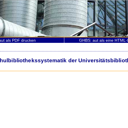
ut als PDF drucken
GHBS: aut als eine HTML-
lbibliothekssystematik der Universitätsbiblio