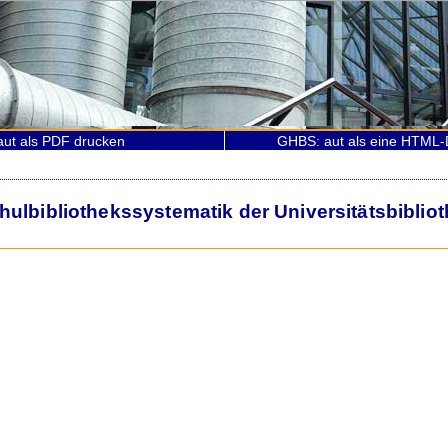
ut als PDF drucken
GHBS: aut als eine HTML-
lbibliothekssystematik der Universitätsbiblio