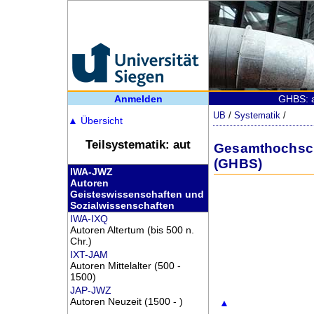
Anmelden
GHBS: a
UB
/
Systematik
/
▲
Übersicht
Teilsystematik: aut
Gesamthochschu
(GHBS)
IWA-JWZ
Autoren
Geisteswissenschaften und
Sozialwissenschaften
IWA-IXQ
Autoren Altertum (bis 500 n.
Chr.)
IXT-JAM
Autoren Mittelalter (500 -
1500)
JAP-JWZ
Autoren Neuzeit (1500 - )
▲