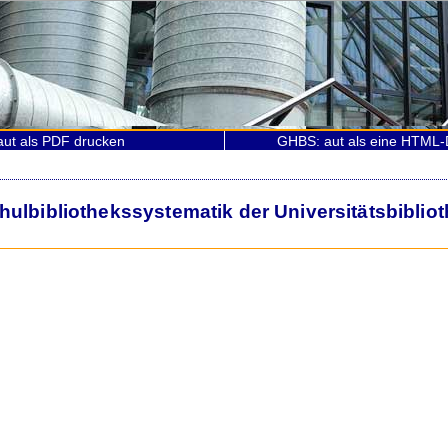
ut als PDF drucken
GHBS: aut als eine HTML-
lbibliothekssystematik der Universitätsbiblio