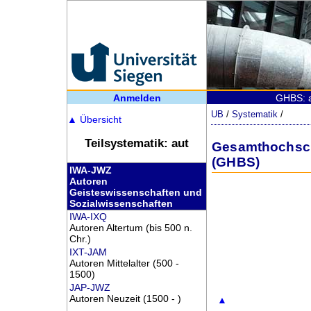
Anmelden
GHBS: a
UB
/
Systematik
/
▲
Übersicht
Teilsystematik: aut
Gesamthochschu
(GHBS)
IWA-JWZ
Autoren
Geisteswissenschaften und
Sozialwissenschaften
IWA-IXQ
Autoren Altertum (bis 500 n.
Chr.)
IXT-JAM
Autoren Mittelalter (500 -
1500)
JAP-JWZ
Autoren Neuzeit (1500 - )
▲