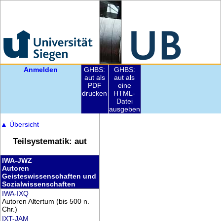
Anmelden
GHBS:
GHBS:
aut als
aut als
PDF
eine
drucken
HTML-
Datei
ausgeben
▲
Übersicht
Teilsystematik: aut
IWA-JWZ
Autoren
Geisteswissenschaften und
Sozialwissenschaften
IWA-IXQ
Autoren Altertum (bis 500 n.
Chr.)
IXT-JAM