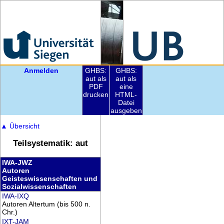
Anmelden
GHBS:
GHBS:
aut als
aut als
PDF
eine
drucken
HTML-
Datei
ausgeben
▲
Übersicht
Teilsystematik: aut
IWA-JWZ
Autoren
Geisteswissenschaften und
Sozialwissenschaften
IWA-IXQ
Autoren Altertum (bis 500 n.
Chr.)
IXT-JAM