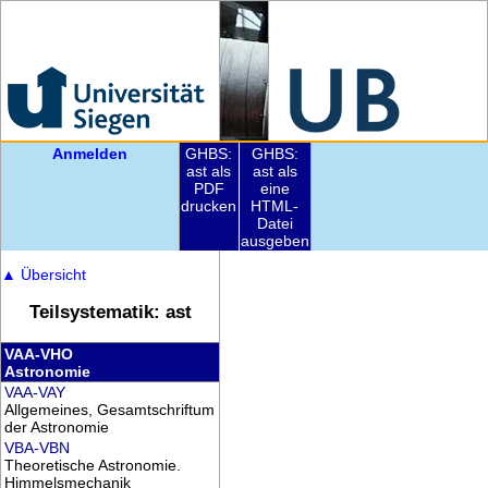
Anmelden
GHBS:
GHBS:
ast als
ast als
PDF
eine
drucken
HTML-
Datei
ausgeben
▲
Übersicht
Teilsystematik: ast
VAA-VHO
Astronomie
VAA-VAY
Allgemeines, Gesamtschriftum
der Astronomie
VBA-VBN
Theoretische Astronomie.
Himmelsmechanik