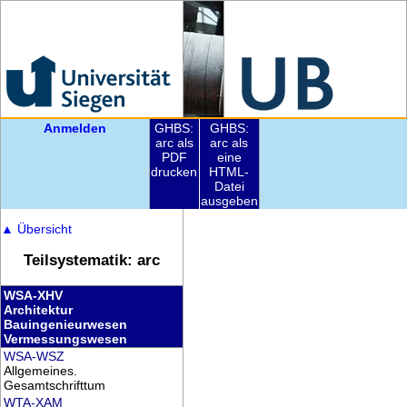
Anmelden
GHBS:
GHBS:
arc als
arc als
PDF
eine
drucken
HTML-
Datei
ausgeben
▲
Übersicht
Teilsystematik: arc
WSA-XHV
Architektur
Bauingenieurwesen
Vermessungswesen
WSA-WSZ
Allgemeines.
Gesamtschrifttum
WTA-XAM