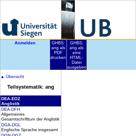
Anmelden
GHBS:
GHBS:
ang als
ang als
PDF
eine
drucken
HTML-
Datei
ausgeben
▲
Übersicht
Teilsystematik: ang
DEA-EOZ
Anglistik
DEA-DFH
Allgemeines.
Gesamtschrifttum der Anglistik
DGA-DGL
Englische Sprache insgesamt
DGN-DGZ