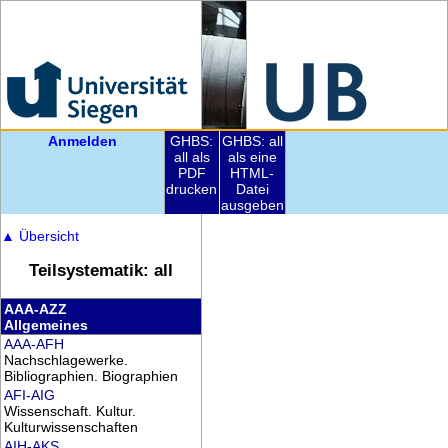
Anmelden
GHBS:
GHBS: all
all als
als eine
PDF
HTML-
drucken
Datei
ausgeben
▲
Übersicht
Teilsystematik: all
AAA-AZZ
Allgemeines
AAA-AFH
Nachschlagewerke.
Bibliographien. Biographien
AFI-AIG
Wissenschaft. Kultur.
Kulturwissenschaften
AIH-AKS