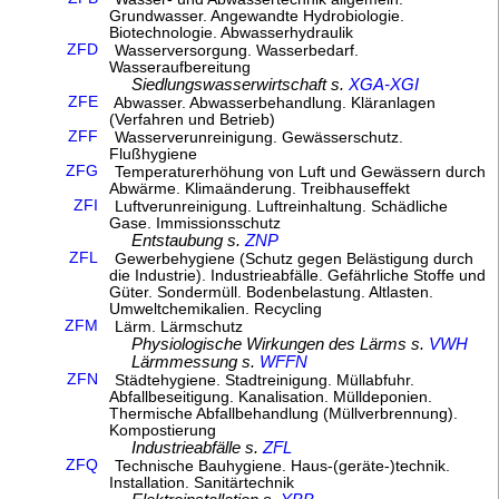
Grundwasser. Angewandte Hydrobiologie.
Biotechnologie. Abwasserhydraulik
ZFD
Wasserversorgung. Wasserbedarf.
Wasseraufbereitung
Siedlungswasserwirtschaft s.
XGA-XGI
ZFE
Abwasser. Abwasserbehandlung. Kläranlagen
(Verfahren und Betrieb)
ZFF
Wasserverunreinigung. Gewässerschutz.
Flußhygiene
ZFG
Temperaturerhöhung von Luft und Gewässern durch
Abwärme. Klimaänderung. Treibhauseffekt
ZFI
Luftverunreinigung. Luftreinhaltung. Schädliche
Gase. Immissionsschutz
Entstaubung s.
ZNP
ZFL
Gewerbehygiene (Schutz gegen Belästigung durch
die Industrie). Industrieabfälle. Gefährliche Stoffe und
Güter. Sondermüll. Bodenbelastung. Altlasten.
Umweltchemikalien. Recycling
ZFM
Lärm. Lärmschutz
Physiologische Wirkungen des Lärms s.
VWH
Lärmmessung s.
WFFN
ZFN
Städtehygiene. Stadtreinigung. Müllabfuhr.
Abfallbeseitigung. Kanalisation. Mülldeponien.
Thermische Abfallbehandlung (Müllverbrennung).
Kompostierung
Industrieabfälle s.
ZFL
ZFQ
Technische Bauhygiene. Haus-(geräte-)technik.
Installation. Sanitärtechnik