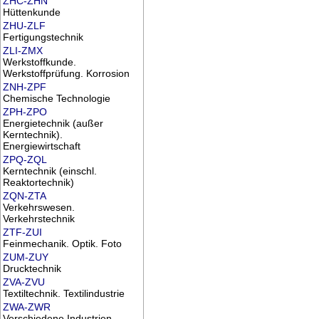
ZHC-ZHN
Hüttenkunde
ZHU-ZLF
Fertigungstechnik
ZLI-ZMX
Werkstoffkunde.
Werkstoffprüfung. Korrosion
ZNH-ZPF
Chemische Technologie
ZPH-ZPO
Energietechnik (außer
Kerntechnik).
Energiewirtschaft
ZPQ-ZQL
Kerntechnik (einschl.
Reaktortechnik)
ZQN-ZTA
Verkehrswesen.
Verkehrstechnik
ZTF-ZUI
Feinmechanik. Optik. Foto
ZUM-ZUY
Drucktechnik
ZVA-ZVU
Textiltechnik. Textilindustrie
ZWA-ZWR
Verschiedene Industrien,