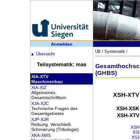
Anmelden
UB
/
Systematik
/
▲
Übersicht
Teilsystematik: mas
Gesamthochschu
(GHBS)
XIA-XTV
Maschinenbau
XIA-XIZ
Allgemeines.
XSH-XTV
Gesamtschrifttum
XJA-XJC
XSH-XSK
Technische Fragen des
Gesamtgebietes
XSH-XTV
XJP-XJR
Reibung. Verschleiß.
XSH
Schmierung (Tribologie)
XSI
XKA-XMS
XSJ