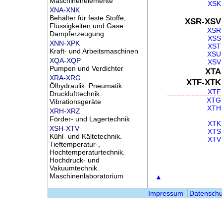
Maschinenelemente
XSK
XNA-XNK
Behälter für feste Stoffe,
XSR-XSV
Flüssigkeiten und Gase
XSR
Dampferzeugung
XSS
XNN-XPK
XST
Kraft- und Arbeitsmaschinen
XSU
XQA-XQP
XSV
Pumpen und Verdichter
XTA
XRA-XRG
XTF-XTK
Ölhydraulik. Pneumatik.
XTF
Drucklufttechnik.
XTG
Vibrationsgeräte
XTH
XRH-XRZ
Förder- und Lagertechnik
XTK
XSH-XTV
XTS
Kühl- und Kältetechnik.
XTV
Tieftemperatur-,
Hochtemperaturtechnik.
Hochdruck- und
Vakuumtechnik.
Maschinenlaboratorium
▲
Impressum
Datenschu