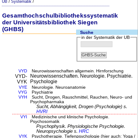
UB
/
Systematik
/
Gesamthochschulbibliothekssystematik
der Universitätsbibliothek Siegen
(GHBS)
Suche
in der Systematik der UB
VYD
Neurowissenschaften allgemein. Hirnforschung
Neurowissenschaften. Neurologie. Psychiatrie.
VYD-
Psychologie
VYK
VYE
Neurologie. Neuroanatomie
VYG
Psychiatrie
VYH
Sucht, Drogen, Rauschmittel, Rauchen, Neuro- und
Psychopharmaka
Sucht, Abhängigkeit, Drogen (Psychologie) s.
HVRI
VYI
Medizinische und klinische Psychologie.
Psychosomatik
Psychophysik. Physiologische Psychologie.
Neuropsychologie s.
HRC
VYK
Psychotherapie. Tiefenpsychologie (hier auch: Yoga /