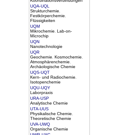
Koordinationsverbindungen
UQA-UQL
Strukturchemie.
Festkörperchemie.
Flüssigkeiten
UQM
Mikrochemie. Lab-on-
Microchip
UQN
Nanotechnologie
UQR
Geochemie. Kosmochemie.
Atmosphärenchemie.
Archäologische Chemie
UQS-UQT
Kern- und Radiochemie.
Isotopenchemie
UQU-UQY
Laborpraxis
URA-USP
Analytische Chemie
UTA-UUS
Physikalische Chemie.
Theoretische Chemie
UVA-UWQ
Organische Chemie
UWR-UXC