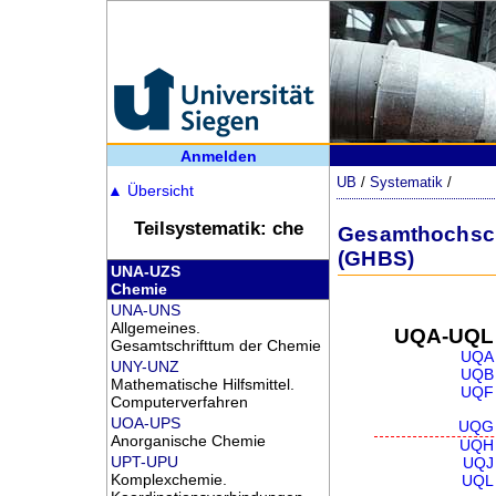
Anmelden
UB
/
Systematik
/
▲
Übersicht
Teilsystematik: che
Gesamthochschu
(GHBS)
UNA-UZS
Chemie
UNA-UNS
Allgemeines.
UQA-UQL
Gesamtschrifttum der Chemie
UQA
UNY-UNZ
UQB
Mathematische Hilfsmittel.
UQF
Computerverfahren
UOA-UPS
UQG
Anorganische Chemie
UQH
UPT-UPU
UQJ
Komplexchemie.
UQL