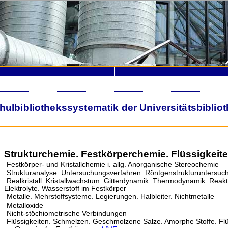
lbibliothekssystematik der Universitätsbiblio
Strukturchemie. Festkörperchemie. Flüssigkeit
Festkörper- und Kristallchemie i. allg. Anorganische Stereochemie
Strukturanalyse. Untersuchungsverfahren. Röntgenstrukturuntersuc
Realkristall. Kristallwachstum. Gitterdynamik. Thermodynamik. Reakt
Elektrolyte. Wasserstoff im Festkörper
Metalle. Mehrstoffsysteme. Legierungen. Halbleiter. Nichtmetalle
Metalloxide
Nicht-stöchiometrische Verbindungen
Flüssigkeiten. Schmelzen. Geschmolzene Salze. Amorphe Stoffe. Flüss