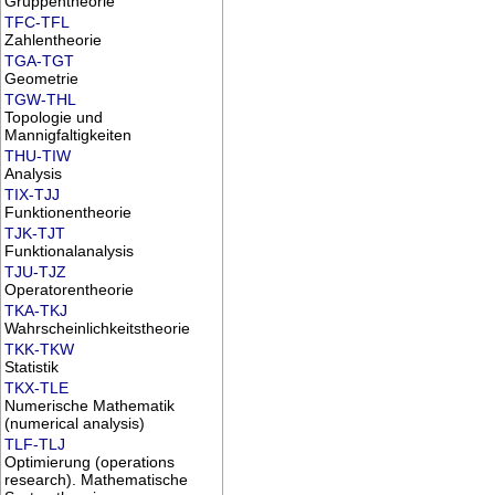
Gruppentheorie
TFC-TFL
Zahlentheorie
TGA-TGT
Geometrie
TGW-THL
Topologie und
Mannigfaltigkeiten
THU-TIW
Analysis
TIX-TJJ
Funktionentheorie
TJK-TJT
Funktionalanalysis
TJU-TJZ
Operatorentheorie
TKA-TKJ
Wahrscheinlichkeitstheorie
TKK-TKW
Statistik
TKX-TLE
Numerische Mathematik
(numerical analysis)
TLF-TLJ
Optimierung (operations
research). Mathematische