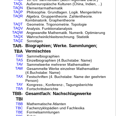
TAQL
Außereuropäische Kulturen (China, Indien, ...)
TAQN
Elementarmathematik
TAQP
Philosophie. Grundlagen. Logik. Mengenlehre
TAQR
Algebra. Gruppentheorie. Zahlentheorie.
Kombinatorik. Graphentheorie
TAQT
Geometrie. Trigonometrie. Topologie
TAQV
Analysis. Funktionalanalysis
TAQW
Angewandte Mathematik. Numerik. Optimierung
TAQX
Wahrscheinlichkeitsrechnung. Statistik
TAQZ
Sonstiges
Biographien; Werke. Sammlungen;
TAR-
Vermischtes
TBA
TAR
Sammelbiographien
TAS
Einzelbiographien (4.Buchstabe: Name)
TAV
Sammelwerke mehrerer Mathematiker
TAW
Gesammelte Werke einzelner Mathematiker
(4.Buchstabe: Name)
TAX
Festschriften (4. Buchstabe: Name der geehrten
Person)
TAY
Kongress-, Konferenz-, Tagungsberichte
TBA
Fortschrittsberichte
Gesamtfach: Nachschlagewerke
TBB-
TBI
TBB
Mathematische Atlanten
TBC
Fachenzyklopädien und Fachlexika
TBE
Formelsammlungen