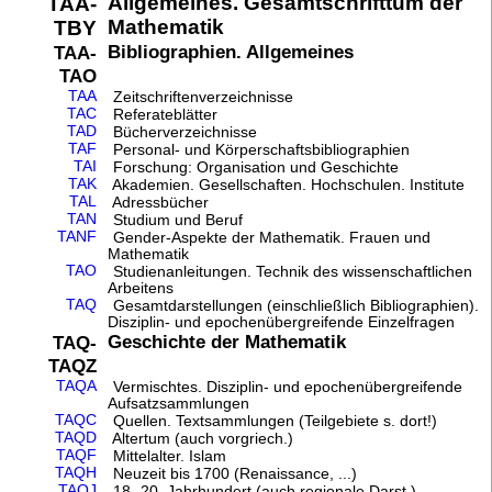
Allgemeines. Gesamtschrifttum der
TAA-
Mathematik
TBY
Bibliographien. Allgemeines
TAA-
TAO
TAA
Zeitschriftenverzeichnisse
TAC
Referateblätter
TAD
Bücherverzeichnisse
TAF
Personal- und Körperschaftsbibliographien
TAI
Forschung: Organisation und Geschichte
TAK
Akademien. Gesellschaften. Hochschulen. Institute
TAL
Adressbücher
TAN
Studium und Beruf
TANF
Gender-Aspekte der Mathematik. Frauen und
Mathematik
TAO
Studienanleitungen. Technik des wissenschaftlichen
Arbeitens
TAQ
Gesamtdarstellungen (einschließlich Bibliographien).
Disziplin- und epochenübergreifende Einzelfragen
Geschichte der Mathematik
TAQ-
TAQZ
TAQA
Vermischtes. Disziplin- und epochenübergreifende
Aufsatzsammlungen
TAQC
Quellen. Textsammlungen (Teilgebiete s. dort!)
TAQD
Altertum (auch vorgriech.)
TAQF
Mittelalter. Islam
TAQH
Neuzeit bis 1700 (Renaissance, ...)
TAQJ
18.-20. Jahrhundert (auch regionale Darst.)