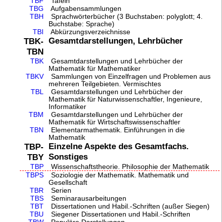
TBF
Tafeln
TBG
Aufgabensammlungen
TBH
Sprachwörterbücher (3 Buchstaben: polyglott; 4.
Buchstabe: Sprache)
TBI
Abkürzungsverzeichnisse
Gesamtdarstellungen, Lehrbücher
TBK-
TBN
TBK
Gesamtdarstellungen und Lehrbücher der
Mathematik für Mathematiker
TBKV
Sammlungen von Einzelfragen und Problemen aus
mehreren Teilgebieten. Vermischtes
TBL
Gesamtdarstellungen und Lehrbücher der
Mathematik für Naturwissenschaftler, Ingenieure,
Informatiker
TBM
Gesamtdarstellungen und Lehrbücher der
Mathematik für Wirtschaftswissenschaftler
TBN
Elementarmathematik. Einführungen in die
Mathematik
Einzelne Aspekte des Gesamtfachs.
TBP-
Sonstiges
TBY
TBP
Wissenschaftstheorie. Philosophie der Mathematik
TBPS
Soziologie der Mathematik. Mathematik und
Gesellschaft
TBR
Serien
TBS
Seminarausarbeitungen
TBT
Dissertationen und Habil.-Schriften (außer Siegen)
TBU
Siegener Dissertationen und Habil.-Schriften