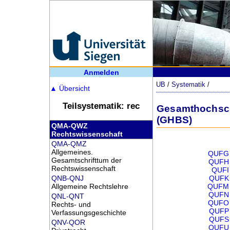
Anmelden
UB
/
Systematik
/
▲
Übersicht
Teilsystematik: rec
Gesamthochschu
(GHBS)
QMA-QWZ
Rechtswissenschaft
QMA-QMZ
Allgemeines.
QUFG
Gesamtschrifttum der
QUFH
Rechtswissenschaft
QUFI
QNB-QNJ
QUFK
Allgemeine Rechtslehre
QUFM
QUFN
QNL-QNT
QUFO
Rechts- und
QUFP
Verfassungsgeschichte
QUFS
QNV-QOR
QUFU