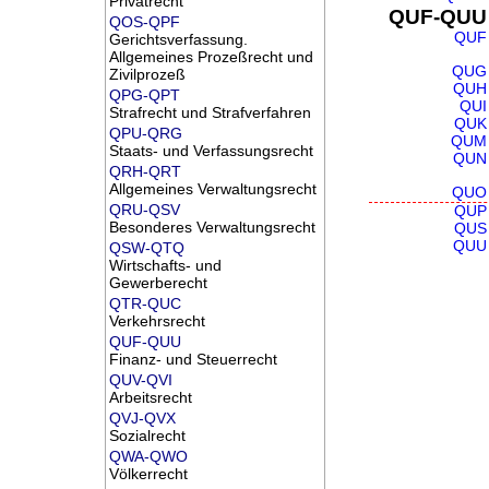
Privatrecht
QUF-QUU
QOS-QPF
QUF
Gerichtsverfassung.
Allgemeines Prozeßrecht und
QUG
Zivilprozeß
QUH
QPG-QPT
QUI
Strafrecht und Strafverfahren
QUK
QPU-QRG
QUM
Staats- und Verfassungsrecht
QUN
QRH-QRT
Allgemeines Verwaltungsrecht
QUO
QRU-QSV
QUP
Besonderes Verwaltungsrecht
QUS
QUU
QSW-QTQ
Wirtschafts- und
Gewerberecht
QTR-QUC
Verkehrsrecht
QUF-QUU
Finanz- und Steuerrecht
QUV-QVI
Arbeitsrecht
QVJ-QVX
Sozialrecht
QWA-QWO
Völkerrecht