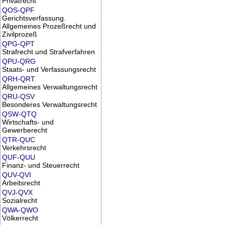
Privatrecht
QOS-QPF
Gerichtsverfassung.
Allgemeines Prozeßrecht und
Zivilprozeß
QPG-QPT
Strafrecht und Strafverfahren
QPU-QRG
Staats- und Verfassungsrecht
QRH-QRT
Allgemeines Verwaltungsrecht
QRU-QSV
Besonderes Verwaltungsrecht
QSW-QTQ
Wirtschafts- und
Gewerberecht
QTR-QUC
Verkehrsrecht
QUF-QUU
Finanz- und Steuerrecht
QUV-QVI
Arbeitsrecht
QVJ-QVX
Sozialrecht
QWA-QWO
Völkerrecht