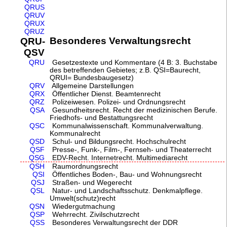
QRUS
QRUV
QRUX
QRUZ
Besonderes Verwaltungsrecht
QRU-
QSV
QRU
Gesetzestexte und Kommentare (4 B: 3. Buchstabe
des betreffenden Gebietes; z.B. QSI=Baurecht,
QRUI= Bundesbaugesetz)
QRV
Allgemeine Darstellungen
QRX
Öffentlicher Dienst. Beamtenrecht
QRZ
Polizeiwesen. Polizei- und Ordnungsrecht
QSA
Gesundheitsrecht. Recht der medizinischen Berufe.
Friedhofs- und Bestattungsrecht
QSC
Kommunalwissenschaft. Kommunalverwaltung.
Kommunalrecht
QSD
Schul- und Bildungsrecht. Hochschulrecht
QSF
Presse-, Funk-, Film-, Fernseh- und Theaterrecht
QSG
EDV-Recht. Internetrecht. Multimediarecht
QSH
Raumordnungsrecht
QSI
Öffentliches Boden-, Bau- und Wohnungsrecht
QSJ
Straßen- und Wegerecht
QSL
Natur- und Landschaftsschutz. Denkmalpflege.
Umwelt(schutz)recht
QSN
Wiedergutmachung
QSP
Wehrrecht. Zivilschutzrecht
QSS
Besonderes Verwaltungsrecht der DDR