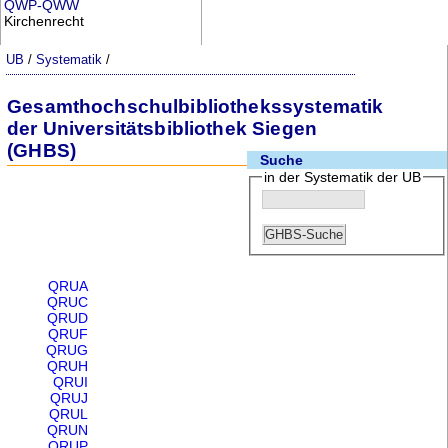
QWP-QWW
Kirchenrecht
UB
/
Systematik
/
Gesamthochschulbibliothekssystematik
der Universitätsbibliothek Siegen
(GHBS)
Suche
in der Systematik der UB
QRUA
QRUC
QRUD
QRUF
QRUG
QRUH
QRUI
QRUJ
QRUL
QRUN
QRUP