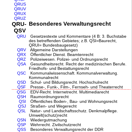
QRUS
QRUV
QRUX
QRUZ
Besonderes Verwaltungsrecht
QRU-
QSV
QRU
Gesetzestexte und Kommentare (4 B: 3. Buchstabe
des betreffenden Gebietes; z.B. QSI=Baurecht,
QRUI= Bundesbaugesetz)
QRV
Allgemeine Darstellungen
QRX
Öffentlicher Dienst. Beamtenrecht
QRZ
Polizeiwesen. Polizei- und Ordnungsrecht
QSA
Gesundheitsrecht. Recht der medizinischen Berufe.
Friedhofs- und Bestattungsrecht
QSC
Kommunalwissenschaft. Kommunalverwaltung.
Kommunalrecht
QSD
Schul- und Bildungsrecht. Hochschulrecht
QSF
Presse-, Funk-, Film-, Fernseh- und Theaterrecht
QSG
EDV-Recht. Internetrecht. Multimediarecht
QSH
Raumordnungsrecht
QSI
Öffentliches Boden-, Bau- und Wohnungsrecht
QSJ
Straßen- und Wegerecht
QSL
Natur- und Landschaftsschutz. Denkmalpflege.
Umwelt(schutz)recht
QSN
Wiedergutmachung
QSP
Wehrrecht. Zivilschutzrecht
QSS
Besonderes Verwaltungsrecht der DDR