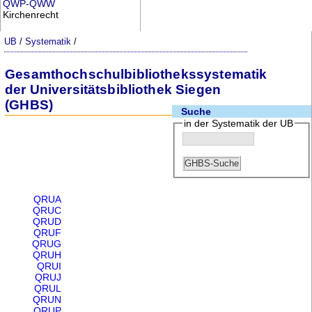
QWP-QWW
Kirchenrecht
UB
/
Systematik
/
Gesamthochschulbibliothekssystematik
der Universitätsbibliothek Siegen
(GHBS)
Suche
in der Systematik der UB
QRUA
QRUC
QRUD
QRUF
QRUG
QRUH
QRUI
QRUJ
QRUL
QRUN
QRUP