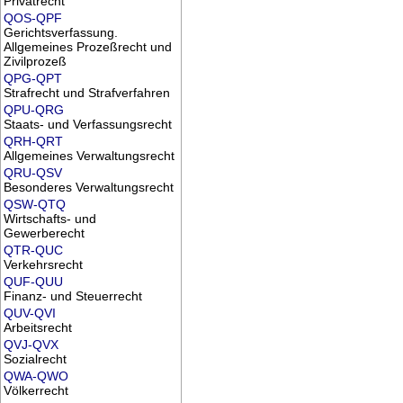
Privatrecht
QOS-QPF
Gerichtsverfassung.
Allgemeines Prozeßrecht und
Zivilprozeß
QPG-QPT
Strafrecht und Strafverfahren
QPU-QRG
Staats- und Verfassungsrecht
QRH-QRT
Allgemeines Verwaltungsrecht
QRU-QSV
Besonderes Verwaltungsrecht
QSW-QTQ
Wirtschafts- und
Gewerberecht
QTR-QUC
Verkehrsrecht
QUF-QUU
Finanz- und Steuerrecht
QUV-QVI
Arbeitsrecht
QVJ-QVX
Sozialrecht
QWA-QWO
Völkerrecht