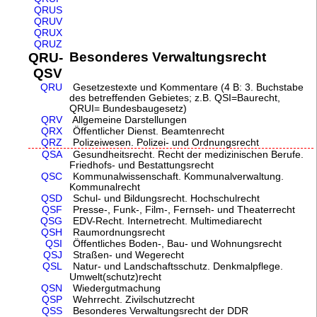
QRUS
QRUV
QRUX
QRUZ
Besonderes Verwaltungsrecht
QRU-
QSV
QRU
Gesetzestexte und Kommentare (4 B: 3. Buchstabe
des betreffenden Gebietes; z.B. QSI=Baurecht,
QRUI= Bundesbaugesetz)
QRV
Allgemeine Darstellungen
QRX
Öffentlicher Dienst. Beamtenrecht
QRZ
Polizeiwesen. Polizei- und Ordnungsrecht
QSA
Gesundheitsrecht. Recht der medizinischen Berufe.
Friedhofs- und Bestattungsrecht
QSC
Kommunalwissenschaft. Kommunalverwaltung.
Kommunalrecht
QSD
Schul- und Bildungsrecht. Hochschulrecht
QSF
Presse-, Funk-, Film-, Fernseh- und Theaterrecht
QSG
EDV-Recht. Internetrecht. Multimediarecht
QSH
Raumordnungsrecht
QSI
Öffentliches Boden-, Bau- und Wohnungsrecht
QSJ
Straßen- und Wegerecht
QSL
Natur- und Landschaftsschutz. Denkmalpflege.
Umwelt(schutz)recht
QSN
Wiedergutmachung
QSP
Wehrrecht. Zivilschutzrecht
QSS
Besonderes Verwaltungsrecht der DDR