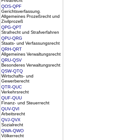
Privatrecht
QOS-QPF
Gerichtsverfassung.
Allgemeines Prozeßrecht und
Zivilprozeß
QPG-QPT
Strafrecht und Strafverfahren
QPU-QRG
Staats- und Verfassungsrecht
QRH-QRT
Allgemeines Verwaltungsrecht
QRU-QSV
Besonderes Verwaltungsrecht
QSW-QTQ
Wirtschafts- und
Gewerberecht
QTR-QUC
Verkehrsrecht
QUF-QUU
Finanz- und Steuerrecht
QUV-QVI
Arbeitsrecht
QVJ-QVX
Sozialrecht
QWA-QWO
Völkerrecht