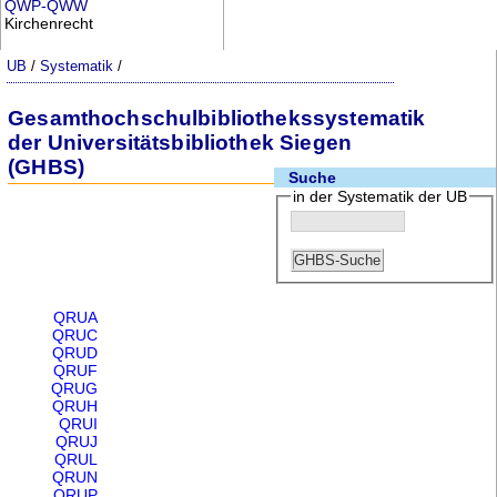
QWP-QWW
Kirchenrecht
UB
/
Systematik
/
Gesamthochschulbibliothekssystematik
der Universitätsbibliothek Siegen
(GHBS)
Suche
in der Systematik der UB
QRUA
QRUC
QRUD
QRUF
QRUG
QRUH
QRUI
QRUJ
QRUL
QRUN
QRUP