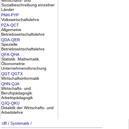
Wirtschafts- und
Sozialbeschreibung einzelner
Länder
PNH-PYP
Volkswirtschaftslehre
PZA-QCT
Allgemeine
Betriebswirtschaftslehre
QDA-QER
Spezielle
Betriebswirtschaftslehre
QFA-QHA
Statistik. Mathematik.
Ökonometrie.
Unternehmensforschung
QGT-QGTX
Wirtschaftsinformatik
QHN-QJA
Wirtschafts- und
Berufspädagogik.
Arbeitspädagogik
QJQ-QKU
Didaktik der Wirtschafts- und
Arbeitslehre
UB
/
Systematik
/