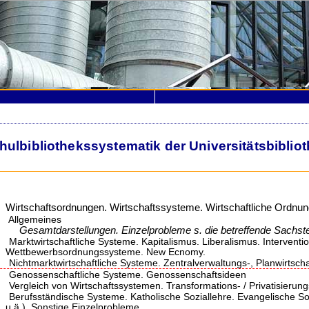
lbibliothekssystematik der Universitätsbiblio
Wirtschaftsordnungen. Wirtschaftssysteme. Wirtschaftliche Ordnun
Allgemeines
Gesamtdarstellungen. Einzelprobleme s. die betreffende Sachstel
Marktwirtschaftliche Systeme. Kapitalismus. Liberalismus. Interventi
Wettbewerbsordnungssysteme. New Ecnomy.
Nichtmarktwirtschaftliche Systeme. Zentralverwaltungs-, Planwirtscha
Genossenschaftliche Systeme. Genossenschaftsideen
Vergleich von Wirtschaftssystemen. Transformations- / Privatisierun
Berufsständische Systeme. Katholische Soziallehre. Evangelische So
u.ä.). Sonstige Einzelprobleme