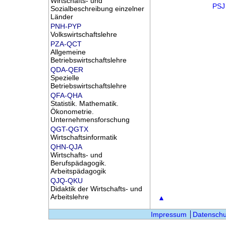
Wirtschafts- und
PSJ
Sozialbeschreibung einzelner
Länder
PNH-PYP
Volkswirtschaftslehre
PZA-QCT
Allgemeine
Betriebswirtschaftslehre
QDA-QER
Spezielle
Betriebswirtschaftslehre
QFA-QHA
Statistik. Mathematik.
Ökonometrie.
Unternehmensforschung
QGT-QGTX
Wirtschaftsinformatik
QHN-QJA
Wirtschafts- und
Berufspädagogik.
Arbeitspädagogik
QJQ-QKU
Didaktik der Wirtschafts- und
Arbeitslehre
▲
Impressum
Datenschu