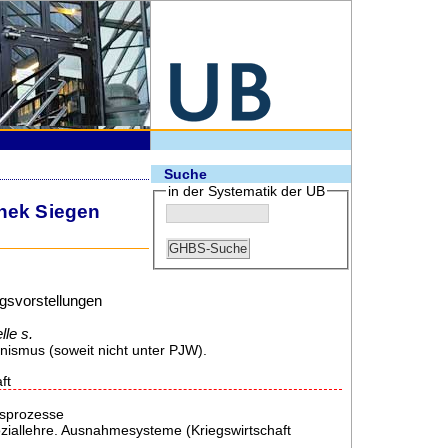
Suche
in der Systematik der UB
thek Siegen
gsvorstellungen
le s.
onismus (soweit nicht unter PJW).
ft
gsprozesse
ziallehre. Ausnahmesysteme (Kriegswirtschaft