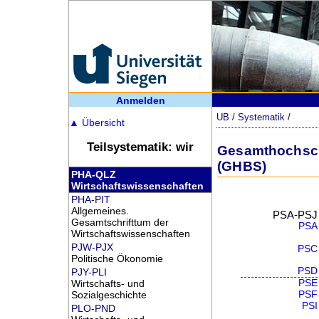
Anmelden
UB
/
Systematik
/
▲
Übersicht
Teilsystematik: wir
Gesamthochschu
(GHBS)
PHA-QLZ
Wirtschaftswissenschaften
PHA-PIT
Allgemeines.
PSA-PSJ
Gesamtschrifttum der
PSA
Wirtschaftswissenschaften
PJW-PJX
PSC
Politische Ökonomie
PSD
PJY-PLI
Wirtschafts- und
PSE
Sozialgeschichte
PSF
PSI
PLO-PND