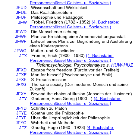
Personenschlüssel Geistes- u. Sozialwiss.)
JFUD
Wissenschaft und Wirklichkeit
JFUE
Das Realitätsproblem
JFUF
Philosophie und Pädagogik
Fröbel, Friedrich (1782 - 1852)
(4. Buchstabe:
JFW
Personenschlüssel Geistes- u. Sozialwiss.)
JFWD
Die Menschenerziehung
JFWE
Plan zur Errichtung einer Armenerziehungsanstalt
JFWF
Entwurf eines Plans zur Begründung und Ausführung
eines Kindergartens
JFWG
Mutter- und Koselieder
Fromm, Erich (1900 - 1980)
(4. Buchstabe:
JFX
Personenschlüssel Geistes- u. Sozialwiss.)
Tiefenpsychologie. Psycholanalyse s.
HUW-HUZ
JFXD
Escape from freedom (Furcht vor der Freiheit)
JFXE
Man for himself (Psychoanalyse und Ethik)
JFXF
S. Freud's mission
JFXG
The sane society (Der moderne Mensch und seine
Zukunft)
JFXH
Beyond the chains of illusion (Jenseits der Illusionen)
Gadamer, Hans Georg (1900 - )
(4. Buchstabe:
JFY
Personenschlüssel Geistes- u. Sozialwiss.)
JFYD
Schriften zu Platon
JFYE
Goethe und die Philosophie
JFYF
Über die Ursprünglichkeit der Philosophie
JFYG
Wahrheit und Methode
Gaudig, Hugo (1860 - 1923)
(4. Buchstabe:
JFZ
Personenschlüssel Geistes- u. Sozialwiss.)