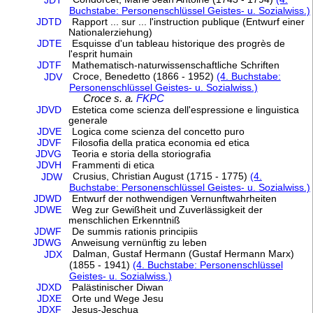
JDT
Buchstabe: Personenschlüssel Geistes- u. Sozialwiss.)
JDTD
Rapport ... sur ... l'instruction publique (Entwurf einer
Nationalerziehung)
JDTE
Esquisse d'un tableau historique des progrès de
l'esprit humain
JDTF
Mathematisch-naturwissenschaftliche Schriften
Croce, Benedetto (1866 - 1952)
(4. Buchstabe:
JDV
Personenschlüssel Geistes- u. Sozialwiss.)
Croce s. a.
FKPC
JDVD
Estetica come scienza dell'espressione e linguistica
generale
JDVE
Logica come scienza del concetto puro
JDVF
Filosofia della pratica economia ed etica
JDVG
Teoria e storia della storiografia
JDVH
Frammenti di etica
Crusius, Christian August (1715 - 1775)
(4.
JDW
Buchstabe: Personenschlüssel Geistes- u. Sozialwiss.)
JDWD
Entwurf der nothwendigen Vernunftwahrheiten
JDWE
Weg zur Gewißheit und Zuverlässigkeit der
menschlichen Erkenntniß
JDWF
De summis rationis principiis
JDWG
Anweisung vernünftig zu leben
Dalman, Gustaf Hermann (Gustaf Hermann Marx)
JDX
(1855 - 1941)
(4. Buchstabe: Personenschlüssel
Geistes- u. Sozialwiss.)
JDXD
Palästinischer Diwan
JDXE
Orte und Wege Jesu
JDXF
Jesus-Jeschua