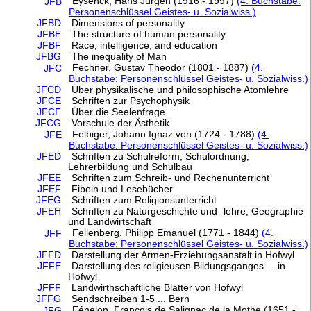
Eysenck, Hans Jürgen (1916 - 1997)
(4. Buchstabe:
JFB
Personenschlüssel Geistes- u. Sozialwiss.)
JFBD
Dimensions of personality
JFBE
The structure of human personality
JFBF
Race, intelligence, and education
JFBG
The inequality of Man
Fechner, Gustav Theodor (1801 - 1887)
(4.
JFC
Buchstabe: Personenschlüssel Geistes- u. Sozialwiss.)
JFCD
Über physikalische und philosophische Atomlehre
JFCE
Schriften zur Psychophysik
JFCF
Über die Seelenfrage
JFCG
Vorschule der Ästhetik
Felbiger, Johann Ignaz von (1724 - 1788)
(4.
JFE
Buchstabe: Personenschlüssel Geistes- u. Sozialwiss.)
JFED
Schriften zu Schulreform, Schulordnung,
Lehrerbildung und Schulbau
JFEE
Schriften zum Schreib- und Rechenunterricht
JFEF
Fibeln und Lesebücher
JFEG
Schriften zum Religionsunterricht
JFEH
Schriften zu Naturgeschichte und -lehre, Geographie
und Landwirtschaft
Fellenberg, Philipp Emanuel (1771 - 1844)
(4.
JFF
Buchstabe: Personenschlüssel Geistes- u. Sozialwiss.)
JFFD
Darstellung der Armen-Erziehungsanstalt in Hofwyl
JFFE
Darstellung des religieusen Bildungsganges ... in
Hofwyl
JFFF
Landwirthschaftliche Blätter von Hofwyl
JFFG
Sendschreiben 1-5 ... Bern
Fénelon, François de Salignac de la Mothe (1651 -
JFG