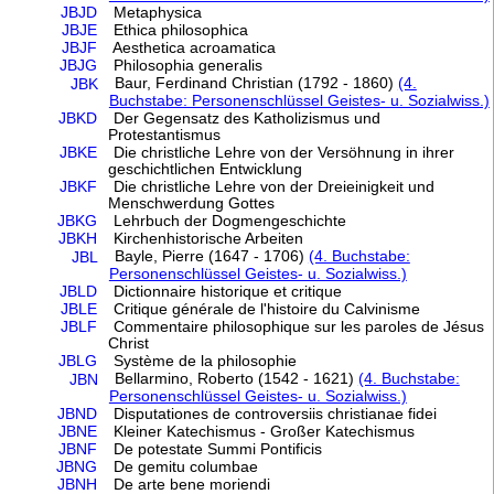
JBJD
Metaphysica
JBJE
Ethica philosophica
JBJF
Aesthetica acroamatica
JBJG
Philosophia generalis
Baur, Ferdinand Christian (1792 - 1860)
(4.
JBK
Buchstabe: Personenschlüssel Geistes- u. Sozialwiss.)
JBKD
Der Gegensatz des Katholizismus und
Protestantismus
JBKE
Die christliche Lehre von der Versöhnung in ihrer
geschichtlichen Entwicklung
JBKF
Die christliche Lehre von der Dreieinigkeit und
Menschwerdung Gottes
JBKG
Lehrbuch der Dogmengeschichte
JBKH
Kirchenhistorische Arbeiten
Bayle, Pierre (1647 - 1706)
(4. Buchstabe:
JBL
Personenschlüssel Geistes- u. Sozialwiss.)
JBLD
Dictionnaire historique et critique
JBLE
Critique générale de l'histoire du Calvinisme
JBLF
Commentaire philosophique sur les paroles de Jésus
Christ
JBLG
Système de la philosophie
Bellarmino, Roberto (1542 - 1621)
(4. Buchstabe:
JBN
Personenschlüssel Geistes- u. Sozialwiss.)
JBND
Disputationes de controversiis christianae fidei
JBNE
Kleiner Katechismus - Großer Katechismus
JBNF
De potestate Summi Pontificis
JBNG
De gemitu columbae
JBNH
De arte bene moriendi