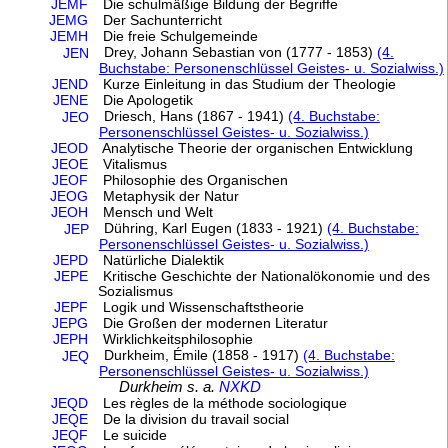
JEMF
Die schulmäßige Bildung der Begriffe
JEMG
Der Sachunterricht
JEMH
Die freie Schulgemeinde
Drey, Johann Sebastian von (1777 - 1853)
(4.
JEN
Buchstabe: Personenschlüssel Geistes- u. Sozialwiss.)
JEND
Kurze Einleitung in das Studium der Theologie
JENE
Die Apologetik
Driesch, Hans (1867 - 1941)
(4. Buchstabe:
JEO
Personenschlüssel Geistes- u. Sozialwiss.)
JEOD
Analytische Theorie der organischen Entwicklung
JEOE
Vitalismus
JEOF
Philosophie des Organischen
JEOG
Metaphysik der Natur
JEOH
Mensch und Welt
Dühring, Karl Eugen (1833 - 1921)
(4. Buchstabe:
JEP
Personenschlüssel Geistes- u. Sozialwiss.)
JEPD
Natürliche Dialektik
JEPE
Kritische Geschichte der Nationalökonomie und des
Sozialismus
JEPF
Logik und Wissenschaftstheorie
JEPG
Die Großen der modernen Literatur
JEPH
Wirklichkeitsphilosophie
Durkheim, Émile (1858 - 1917)
(4. Buchstabe:
JEQ
Personenschlüssel Geistes- u. Sozialwiss.)
Durkheim s. a.
NXKD
JEQD
Les règles de la méthode sociologique
JEQE
De la division du travail social
JEQF
Le suicide