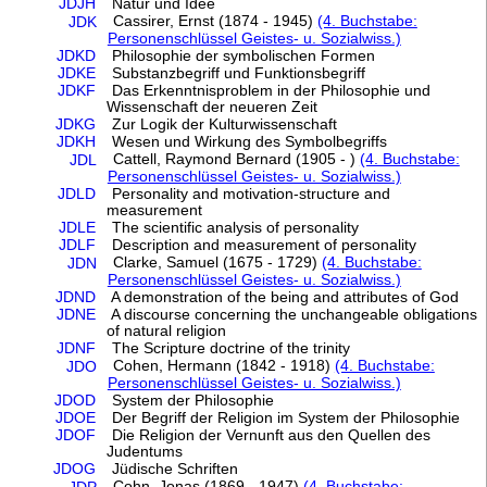
JDJH
Natur und Idee
Cassirer, Ernst (1874 - 1945)
(4. Buchstabe:
JDK
Personenschlüssel Geistes- u. Sozialwiss.)
JDKD
Philosophie der symbolischen Formen
JDKE
Substanzbegriff und Funktionsbegriff
JDKF
Das Erkenntnisproblem in der Philosophie und
Wissenschaft der neueren Zeit
JDKG
Zur Logik der Kulturwissenschaft
JDKH
Wesen und Wirkung des Symbolbegriffs
Cattell, Raymond Bernard (1905 - )
(4. Buchstabe:
JDL
Personenschlüssel Geistes- u. Sozialwiss.)
JDLD
Personality and motivation-structure and
measurement
JDLE
The scientific analysis of personality
JDLF
Description and measurement of personality
Clarke, Samuel (1675 - 1729)
(4. Buchstabe:
JDN
Personenschlüssel Geistes- u. Sozialwiss.)
JDND
A demonstration of the being and attributes of God
JDNE
A discourse concerning the unchangeable obligations
of natural religion
JDNF
The Scripture doctrine of the trinity
Cohen, Hermann (1842 - 1918)
(4. Buchstabe:
JDO
Personenschlüssel Geistes- u. Sozialwiss.)
JDOD
System der Philosophie
JDOE
Der Begriff der Religion im System der Philosophie
JDOF
Die Religion der Vernunft aus den Quellen des
Judentums
JDOG
Jüdische Schriften
Cohn, Jonas (1869 - 1947)
(4. Buchstabe: