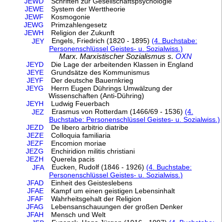
JEWD
Schriften zur Gesellschaftspsychologie
JEWE
System der Werttheorie
JEWF
Kosmogonie
JEWG
Primzahlengesetz
JEWH
Religion der Zukunft
Engels, Friedrich (1820 - 1895)
(4. Buchstabe:
JEY
Personenschlüssel Geistes- u. Sozialwiss.)
Marx. Marxistischer Sozialismus s.
OXN
JEYD
Die Lage der arbeitenden Klassen in England
JEYE
Grundsätze des Kommunismus
JEYF
Der deutsche Bauernkrieg
JEYG
Herrn Eugen Dührings Umwälzung der
Wissenschaften (Anti-Dühring)
JEYH
Ludwig Feuerbach
Erasmus von Rotterdam (1466/69 - 1536)
(4.
JEZ
Buchstabe: Personenschlüssel Geistes- u. Sozialwiss.)
JEZD
De libero arbitrio diatribe
JEZE
Colloquia familiaria
JEZF
Encomion moriae
JEZG
Enchiridion militis christiani
JEZH
Querela pacis
Eucken, Rudolf (1846 - 1926)
(4. Buchstabe:
JFA
Personenschlüssel Geistes- u. Sozialwiss.)
JFAD
Einheit des Geisteslebens
JFAE
Kampf um einen geistigen Lebensinhalt
JFAF
Wahrheitsgehalt der Religion
JFAG
Lebensanschauungen der großen Denker
JFAH
Mensch und Welt