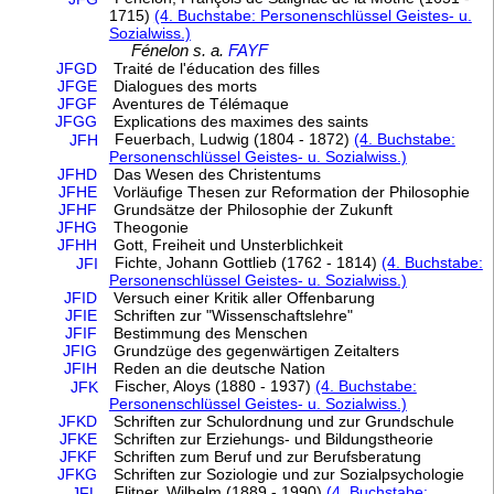
1715)
(4. Buchstabe: Personenschlüssel Geistes- u.
Sozialwiss.)
Fénelon s. a.
FAYF
JFGD
Traité de l'éducation des filles
JFGE
Dialogues des morts
JFGF
Aventures de Télémaque
JFGG
Explications des maximes des saints
Feuerbach, Ludwig (1804 - 1872)
(4. Buchstabe:
JFH
Personenschlüssel Geistes- u. Sozialwiss.)
JFHD
Das Wesen des Christentums
JFHE
Vorläufige Thesen zur Reformation der Philosophie
JFHF
Grundsätze der Philosophie der Zukunft
JFHG
Theogonie
JFHH
Gott, Freiheit und Unsterblichkeit
Fichte, Johann Gottlieb (1762 - 1814)
(4. Buchstabe:
JFI
Personenschlüssel Geistes- u. Sozialwiss.)
JFID
Versuch einer Kritik aller Offenbarung
JFIE
Schriften zur "Wissenschaftslehre"
JFIF
Bestimmung des Menschen
JFIG
Grundzüge des gegenwärtigen Zeitalters
JFIH
Reden an die deutsche Nation
Fischer, Aloys (1880 - 1937)
(4. Buchstabe:
JFK
Personenschlüssel Geistes- u. Sozialwiss.)
JFKD
Schriften zur Schulordnung und zur Grundschule
JFKE
Schriften zur Erziehungs- und Bildungstheorie
JFKF
Schriften zum Beruf und zur Berufsberatung
JFKG
Schriften zur Soziologie und zur Sozialpsychologie
Flitner, Wilhelm (1889 - 1990)
(4. Buchstabe:
JFL