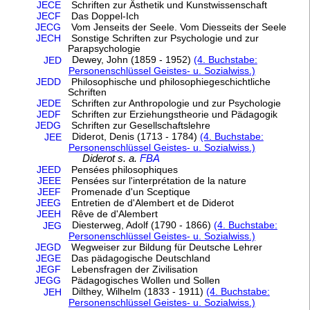
JECE
Schriften zur Ästhetik und Kunstwissenschaft
JECF
Das Doppel-Ich
JECG
Vom Jenseits der Seele. Vom Diesseits der Seele
JECH
Sonstige Schriften zur Psychologie und zur
Parapsychologie
Dewey, John (1859 - 1952)
(4. Buchstabe:
JED
Personenschlüssel Geistes- u. Sozialwiss.)
JEDD
Philosophische und philosophiegeschichtliche
Schriften
JEDE
Schriften zur Anthropologie und zur Psychologie
JEDF
Schriften zur Erziehungstheorie und Pädagogik
JEDG
Schriften zur Gesellschaftslehre
Diderot, Denis (1713 - 1784)
(4. Buchstabe:
JEE
Personenschlüssel Geistes- u. Sozialwiss.)
Diderot s. a.
FBA
JEED
Pensées philosophiques
JEEE
Pensées sur l'interprétation de la nature
JEEF
Promenade d'un Sceptique
JEEG
Entretien de d'Alembert et de Diderot
JEEH
Rêve de d'Alembert
Diesterweg, Adolf (1790 - 1866)
(4. Buchstabe:
JEG
Personenschlüssel Geistes- u. Sozialwiss.)
JEGD
Wegweiser zur Bildung für Deutsche Lehrer
JEGE
Das pädagogische Deutschland
JEGF
Lebensfragen der Zivilisation
JEGG
Pädagogisches Wollen und Sollen
Dilthey, Wilhelm (1833 - 1911)
(4. Buchstabe:
JEH
Personenschlüssel Geistes- u. Sozialwiss.)