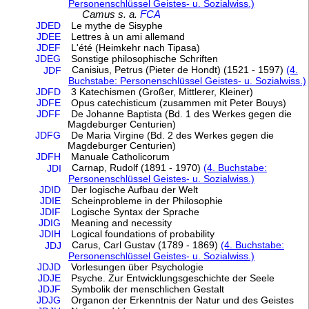
Personenschlüssel Geistes- u. Sozialwiss.)
Camus s. a.
FCA
JDED
Le mythe de Sisyphe
JDEE
Lettres à un ami allemand
JDEF
L'été (Heimkehr nach Tipasa)
JDEG
Sonstige philosophische Schriften
Canisius, Petrus (Pieter de Hondt) (1521 - 1597)
(4.
JDF
Buchstabe: Personenschlüssel Geistes- u. Sozialwiss.)
JDFD
3 Katechismen (Großer, Mittlerer, Kleiner)
JDFE
Opus catechisticum (zusammen mit Peter Bouys)
JDFF
De Johanne Baptista (Bd. 1 des Werkes gegen die
Magdeburger Centurien)
JDFG
De Maria Virgine (Bd. 2 des Werkes gegen die
Magdeburger Centurien)
JDFH
Manuale Catholicorum
Carnap, Rudolf (1891 - 1970)
(4. Buchstabe:
JDI
Personenschlüssel Geistes- u. Sozialwiss.)
JDID
Der logische Aufbau der Welt
JDIE
Scheinprobleme in der Philosophie
JDIF
Logische Syntax der Sprache
JDIG
Meaning and necessity
JDIH
Logical foundations of probability
Carus, Carl Gustav (1789 - 1869)
(4. Buchstabe:
JDJ
Personenschlüssel Geistes- u. Sozialwiss.)
JDJD
Vorlesungen über Psychologie
JDJE
Psyche. Zur Entwicklungsgeschichte der Seele
JDJF
Symbolik der menschlichen Gestalt
JDJG
Organon der Erkenntnis der Natur und des Geistes