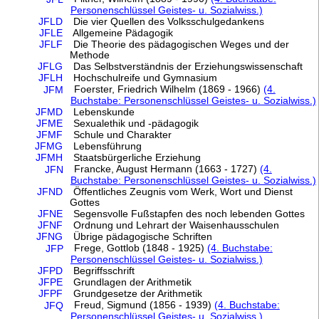
Personenschlüssel Geistes- u. Sozialwiss.)
JFLD
Die vier Quellen des Volksschulgedankens
JFLE
Allgemeine Pädagogik
JFLF
Die Theorie des pädagogischen Weges und der
Methode
JFLG
Das Selbstverständnis der Erziehungswissenschaft
JFLH
Hochschulreife und Gymnasium
Foerster, Friedrich Wilhelm (1869 - 1966)
(4.
JFM
Buchstabe: Personenschlüssel Geistes- u. Sozialwiss.)
JFMD
Lebenskunde
JFME
Sexualethik und -pädagogik
JFMF
Schule und Charakter
JFMG
Lebensführung
JFMH
Staatsbürgerliche Erziehung
Francke, August Hermann (1663 - 1727)
(4.
JFN
Buchstabe: Personenschlüssel Geistes- u. Sozialwiss.)
JFND
Öffentliches Zeugnis vom Werk, Wort und Dienst
Gottes
JFNE
Segensvolle Fußstapfen des noch lebenden Gottes
JFNF
Ordnung und Lehrart der Waisenhausschulen
JFNG
Übrige pädagogische Schriften
Frege, Gottlob (1848 - 1925)
(4. Buchstabe:
JFP
Personenschlüssel Geistes- u. Sozialwiss.)
JFPD
Begriffsschrift
JFPE
Grundlagen der Arithmetik
JFPF
Grundgesetze der Arithmetik
Freud, Sigmund (1856 - 1939)
(4. Buchstabe:
JFQ
Personenschlüssel Geistes- u. Sozialwiss.)