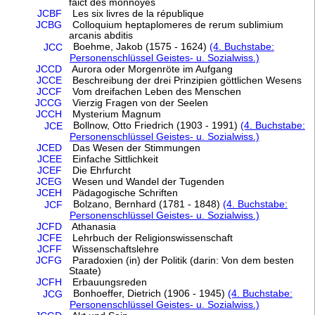
faict des monnoyes
JCBF
Les six livres de la république
JCBG
Colloquium heptaplomeres de rerum sublimium
arcanis abditis
Boehme, Jakob (1575 - 1624)
(4. Buchstabe:
JCC
Personenschlüssel Geistes- u. Sozialwiss.)
JCCD
Aurora oder Morgenröte im Aufgang
JCCE
Beschreibung der drei Prinzipien göttlichen Wesens
JCCF
Vom dreifachen Leben des Menschen
JCCG
Vierzig Fragen von der Seelen
JCCH
Mysterium Magnum
Bollnow, Otto Friedrich (1903 - 1991)
(4. Buchstabe:
JCE
Personenschlüssel Geistes- u. Sozialwiss.)
JCED
Das Wesen der Stimmungen
JCEE
Einfache Sittlichkeit
JCEF
Die Ehrfurcht
JCEG
Wesen und Wandel der Tugenden
JCEH
Pädagogische Schriften
Bolzano, Bernhard (1781 - 1848)
(4. Buchstabe:
JCF
Personenschlüssel Geistes- u. Sozialwiss.)
JCFD
Athanasia
JCFE
Lehrbuch der Religionswissenschaft
JCFF
Wissenschaftslehre
JCFG
Paradoxien (in) der Politik (darin: Von dem besten
Staate)
JCFH
Erbauungsreden
Bonhoeffer, Dietrich (1906 - 1945)
(4. Buchstabe:
JCG
Personenschlüssel Geistes- u. Sozialwiss.)