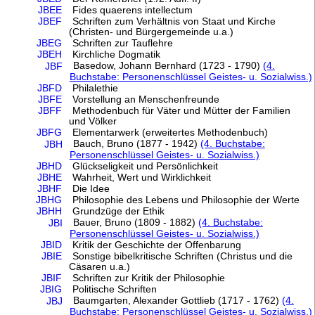
JBEE
Fides quaerens intellectum
JBEF
Schriften zum Verhältnis von Staat und Kirche
(Christen- und Bürgergemeinde u.a.)
JBEG
Schriften zur Tauflehre
JBEH
Kirchliche Dogmatik
Basedow, Johann Bernhard (1723 - 1790)
(4.
JBF
Buchstabe: Personenschlüssel Geistes- u. Sozialwiss.)
JBFD
Philalethie
JBFE
Vorstellung an Menschenfreunde
JBFF
Methodenbuch für Väter und Mütter der Familien
und Völker
JBFG
Elementarwerk (erweitertes Methodenbuch)
Bauch, Bruno (1877 - 1942)
(4. Buchstabe:
JBH
Personenschlüssel Geistes- u. Sozialwiss.)
JBHD
Glückseligkeit und Persönlichkeit
JBHE
Wahrheit, Wert und Wirklichkeit
JBHF
Die Idee
JBHG
Philosophie des Lebens und Philosophie der Werte
JBHH
Grundzüge der Ethik
Bauer, Bruno (1809 - 1882)
(4. Buchstabe:
JBI
Personenschlüssel Geistes- u. Sozialwiss.)
JBID
Kritik der Geschichte der Offenbarung
JBIE
Sonstige bibelkritische Schriften (Christus und die
Cäsaren u.a.)
JBIF
Schriften zur Kritik der Philosophie
JBIG
Politische Schriften
Baumgarten, Alexander Gottlieb (1717 - 1762)
(4.
JBJ
Buchstabe: Personenschlüssel Geistes- u. Sozialwiss.)