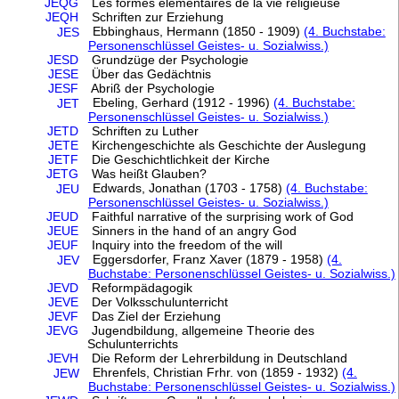
JEQG
Les formes élémentaires de la vie religieuse
JEQH
Schriften zur Erziehung
Ebbinghaus, Hermann (1850 - 1909)
(4. Buchstabe:
JES
Personenschlüssel Geistes- u. Sozialwiss.)
JESD
Grundzüge der Psychologie
JESE
Über das Gedächtnis
JESF
Abriß der Psychologie
Ebeling, Gerhard (1912 - 1996)
(4. Buchstabe:
JET
Personenschlüssel Geistes- u. Sozialwiss.)
JETD
Schriften zu Luther
JETE
Kirchengeschichte als Geschichte der Auslegung
JETF
Die Geschichtlichkeit der Kirche
JETG
Was heißt Glauben?
Edwards, Jonathan (1703 - 1758)
(4. Buchstabe:
JEU
Personenschlüssel Geistes- u. Sozialwiss.)
JEUD
Faithful narrative of the surprising work of God
JEUE
Sinners in the hand of an angry God
JEUF
Inquiry into the freedom of the will
Eggersdorfer, Franz Xaver (1879 - 1958)
(4.
JEV
Buchstabe: Personenschlüssel Geistes- u. Sozialwiss.)
JEVD
Reformpädagogik
JEVE
Der Volksschulunterricht
JEVF
Das Ziel der Erziehung
JEVG
Jugendbildung, allgemeine Theorie des
Schulunterrichts
JEVH
Die Reform der Lehrerbildung in Deutschland
Ehrenfels, Christian Frhr. von (1859 - 1932)
(4.
JEW
Buchstabe: Personenschlüssel Geistes- u. Sozialwiss.)