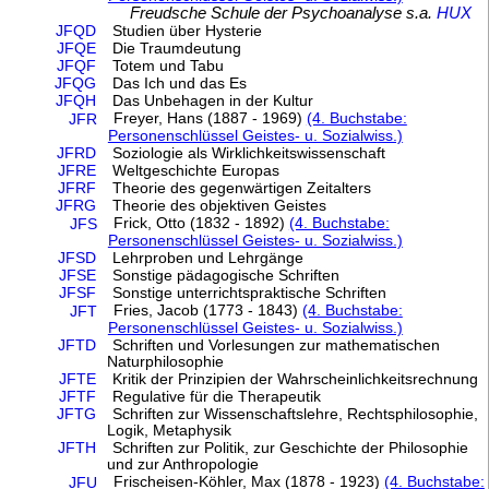
Freudsche Schule der Psychoanalyse s.a.
HUX
JFQD
Studien über Hysterie
JFQE
Die Traumdeutung
JFQF
Totem und Tabu
JFQG
Das Ich und das Es
JFQH
Das Unbehagen in der Kultur
Freyer, Hans (1887 - 1969)
(4. Buchstabe:
JFR
Personenschlüssel Geistes- u. Sozialwiss.)
JFRD
Soziologie als Wirklichkeitswissenschaft
JFRE
Weltgeschichte Europas
JFRF
Theorie des gegenwärtigen Zeitalters
JFRG
Theorie des objektiven Geistes
Frick, Otto (1832 - 1892)
(4. Buchstabe:
JFS
Personenschlüssel Geistes- u. Sozialwiss.)
JFSD
Lehrproben und Lehrgänge
JFSE
Sonstige pädagogische Schriften
JFSF
Sonstige unterrichtspraktische Schriften
Fries, Jacob (1773 - 1843)
(4. Buchstabe:
JFT
Personenschlüssel Geistes- u. Sozialwiss.)
JFTD
Schriften und Vorlesungen zur mathematischen
Naturphilosophie
JFTE
Kritik der Prinzipien der Wahrscheinlichkeitsrechnung
JFTF
Regulative für die Therapeutik
JFTG
Schriften zur Wissenschaftslehre, Rechtsphilosophie,
Logik, Metaphysik
JFTH
Schriften zur Politik, zur Geschichte der Philosophie
und zur Anthropologie
Frischeisen-Köhler, Max (1878 - 1923)
(4. Buchstabe:
JFU