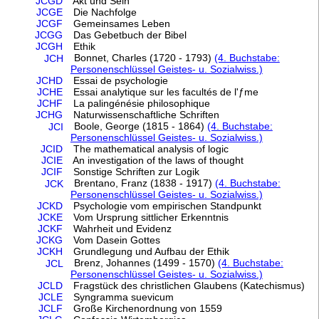
JCGD
Akt und Sein
JCGE
Die Nachfolge
JCGF
Gemeinsames Leben
JCGG
Das Gebetbuch der Bibel
JCGH
Ethik
Bonnet, Charles (1720 - 1793)
(4. Buchstabe:
JCH
Personenschlüssel Geistes- u. Sozialwiss.)
JCHD
Essai de psychologie
JCHE
Essai analytique sur les facultés de l'ƒme
JCHF
La palingénésie philosophique
JCHG
Naturwissenschaftliche Schriften
Boole, George (1815 - 1864)
(4. Buchstabe:
JCI
Personenschlüssel Geistes- u. Sozialwiss.)
JCID
The mathematical analysis of logic
JCIE
An investigation of the laws of thought
JCIF
Sonstige Schriften zur Logik
Brentano, Franz (1838 - 1917)
(4. Buchstabe:
JCK
Personenschlüssel Geistes- u. Sozialwiss.)
JCKD
Psychologie vom empirischen Standpunkt
JCKE
Vom Ursprung sittlicher Erkenntnis
JCKF
Wahrheit und Evidenz
JCKG
Vom Dasein Gottes
JCKH
Grundlegung und Aufbau der Ethik
Brenz, Johannes (1499 - 1570)
(4. Buchstabe:
JCL
Personenschlüssel Geistes- u. Sozialwiss.)
JCLD
Fragstück des christlichen Glaubens (Katechismus)
JCLE
Syngramma suevicum
JCLF
Große Kirchenordnung von 1559