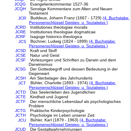
JCQG
Evangelienkommentar 1527-36
JCQH
Sonstige Kommentare zum Alten und Neuen
Testament
Buddeus, Johann Franz (1667 - 1729)
(4. Buchstabe:
JCR
Personenschlüssel Geistes- u. Sozialwiss.)
JCRD
Institutiones theologiae moralis
JCRE
Institutiones theologiae dogmaticae
JCRF
Isagoge historico-theologica
Büchner, Ludwig (1824 - 1899)
(4. Buchstabe:
JCS
Personenschlüssel Geistes- u. Sozialwiss.)
JCSD
Kraft und Stoff
JCSE
Natur und Geist
JCSF
Vorlesungen und Schriften zu Darwin und dem
Darwinismus
JCSG
Der Gottesbegriff und dessen Bedeutung in der
Gegenwart
JCSH
Am Sterbelager des Jahrhunderts
Bühler, Charlotte (1893 - 1974)
(4. Buchstabe:
JCT
Personenschlüssel Geistes- u. Sozialwiss.)
JCTD
Das Seelenleben des Jugendlichen
JCTE
Kindheit und Jugend
JCTF
Der menschliche Lebenslauf als psychologisches
Problem
JCTG
Praktische Kinderpsychologie
JCTH
Psychologie im Leben unserer Zeit
Bühler, Karl (1879 - 1963)
(4. Buchstabe:
JCU
Personenschlüssel Geistes- u. Sozialwiss.)
JCUD
Die Gestaltwahrnehmungen