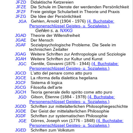
JFZD
Didaktische Ketzereien
JFZE
Die Schule im Dienste der werdenden Persönlichkeit
JFZF
Freie geistige Schularbeit in Theorie und Praxis
JFZG
Die Idee der Persönlichkeit
Gehlen, Arnold (1904 - 1976)
(4. Buchstabe:
JGA
Personenschlüssel Geistes- u. Sozialwiss.)
Gehlen s. a.
NXKG
JGAD
Theorie der Willensfreiheit
JGAE
Der Mensch
JGAF
Sozialpsychologische Probleme. Die Seele im
technischen Zeitalter
JGAG
Weitere Schriften zur Anthropologie und Soziologie
JGAH
Weitere Schriften zur Kultur und Kunst
Gentile, Giovanni (1875 - 1944)
(4. Buchstabe:
JGC
Personenschlüssel Geistes- u. Sozialwiss.)
JGCD
L'atto del penare como atto puro
JGCE
La riforma della dialettica hegeliana
JGCF
Sistema di logica
JGCG
Filosofia dell'arte
JGCH
Teoria generale dello spirito come atto puro
Gilson, Étienne (1884 - 1978)
(4. Buchstabe:
JGD
Personenschlüssel Geistes- u. Sozialwiss.)
JGDD
Schriften zur mittelalterlichen Philosophiegeschichte
JGDE
Der Geist der mittelalterlichen Philosophie
JGDF
Schriften zur systematischen Philosophie
Görres, Joseph von (1776 - 1848)
(4. Buchstabe:
JGE
Personenschlüssel Geistes- u. Sozialwiss.)
JGED
Schriften zum Volkstum