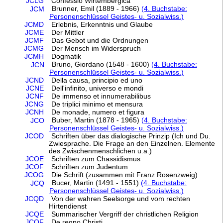
JCLG
Confessio Wirtembergica
Brunner, Emil (1889 - 1966)
(4. Buchstabe:
JCM
Personenschlüssel Geistes- u. Sozialwiss.)
JCMD
Erlebnis, Erkenntnis und Glaube
JCME
Der Mittler
JCMF
Das Gebot und die Ordnungen
JCMG
Der Mensch im Widerspruch
JCMH
Dogmatik
Bruno, Giordano (1548 - 1600)
(4. Buchstabe:
JCN
Personenschlüssel Geistes- u. Sozialwiss.)
JCND
Della causa, principio ed uno
JCNE
Dell'infinito, universo e mondi
JCNF
De immenso et innumerabilibus
JCNG
De triplici minimo et mensura
JCNH
De monade, numero et figura
Buber, Martin (1878 - 1965)
(4. Buchstabe:
JCO
Personenschlüssel Geistes- u. Sozialwiss.)
JCOD
Schriften über das dialogische Prinzip (Ich und Du.
Zwiesprache. Die Frage an den Einzelnen. Elemente
des Zwischenmenschlichen u.a.)
JCOE
Schriften zum Chassidismus
JCOF
Schriften zum Judentum
JCOG
Die Schrift (zusammen mit Franz Rosenzweig)
Bucer, Martin (1491 - 1551)
(4. Buchstabe:
JCQ
Personenschlüssel Geistes- u. Sozialwiss.)
JCQD
Von der wahren Seelsorge und vom rechten
Hirtendienst
JCQE
Summarischer Vergriff der christlichen Religion
JCQF
De regno Christi