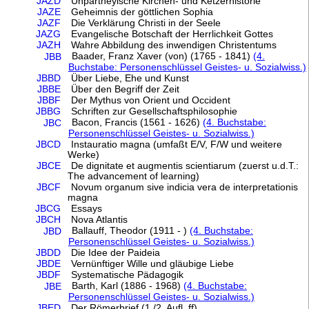
JAZD
Unpartheyische Kirchen- und Ketzerhistorie
JAZE
Geheimnis der göttlichen Sophia
JAZF
Die Verklärung Christi in der Seele
JAZG
Evangelische Botschaft der Herrlichkeit Gottes
JAZH
Wahre Abbildung des inwendigen Christentums
Baader, Franz Xaver (von) (1765 - 1841)
(4.
JBB
Buchstabe: Personenschlüssel Geistes- u. Sozialwiss.)
JBBD
Über Liebe, Ehe und Kunst
JBBE
Über den Begriff der Zeit
JBBF
Der Mythus von Orient und Occident
JBBG
Schriften zur Gesellschaftsphilosophie
Bacon, Francis (1561 - 1626)
(4. Buchstabe:
JBC
Personenschlüssel Geistes- u. Sozialwiss.)
JBCD
Instauratio magna (umfaßt E/V, F/W und weitere
Werke)
JBCE
De dignitate et augmentis scientiarum (zuerst u.d.T.:
The advancement of learning)
JBCF
Novum organum sive indicia vera de interpretationis
magna
JBCG
Essays
JBCH
Nova Atlantis
Ballauff, Theodor (1911 - )
(4. Buchstabe:
JBD
Personenschlüssel Geistes- u. Sozialwiss.)
JBDD
Die Idee der Paideia
JBDE
Vernünftiger Wille und gläubige Liebe
JBDF
Systematische Pädagogik
Barth, Karl (1886 - 1968)
(4. Buchstabe:
JBE
Personenschlüssel Geistes- u. Sozialwiss.)
JBED
Der Römerbrief (1./2. Aufl. ff)