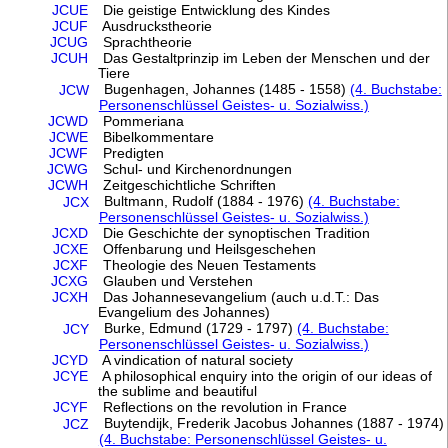
JCUE
Die geistige Entwicklung des Kindes
JCUF
Ausdruckstheorie
JCUG
Sprachtheorie
JCUH
Das Gestaltprinzip im Leben der Menschen und der
Tiere
Bugenhagen, Johannes (1485 - 1558)
(4. Buchstabe:
JCW
Personenschlüssel Geistes- u. Sozialwiss.)
JCWD
Pommeriana
JCWE
Bibelkommentare
JCWF
Predigten
JCWG
Schul- und Kirchenordnungen
JCWH
Zeitgeschichtliche Schriften
Bultmann, Rudolf (1884 - 1976)
(4. Buchstabe:
JCX
Personenschlüssel Geistes- u. Sozialwiss.)
JCXD
Die Geschichte der synoptischen Tradition
JCXE
Offenbarung und Heilsgeschehen
JCXF
Theologie des Neuen Testaments
JCXG
Glauben und Verstehen
JCXH
Das Johannesevangelium (auch u.d.T.: Das
Evangelium des Johannes)
Burke, Edmund (1729 - 1797)
(4. Buchstabe:
JCY
Personenschlüssel Geistes- u. Sozialwiss.)
JCYD
A vindication of natural society
JCYE
A philosophical enquiry into the origin of our ideas of
the sublime and beautiful
JCYF
Reflections on the revolution in France
Buytendijk, Frederik Jacobus Johannes (1887 - 1974)
JCZ
(4. Buchstabe: Personenschlüssel Geistes- u.