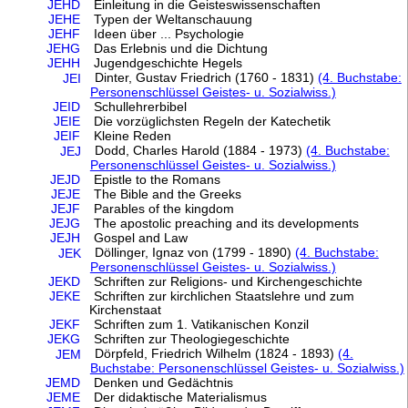
JEHD
Einleitung in die Geisteswissenschaften
JEHE
Typen der Weltanschauung
JEHF
Ideen über ... Psychologie
JEHG
Das Erlebnis und die Dichtung
JEHH
Jugendgeschichte Hegels
Dinter, Gustav Friedrich (1760 - 1831)
(4. Buchstabe:
JEI
Personenschlüssel Geistes- u. Sozialwiss.)
JEID
Schullehrerbibel
JEIE
Die vorzüglichsten Regeln der Katechetik
JEIF
Kleine Reden
Dodd, Charles Harold (1884 - 1973)
(4. Buchstabe:
JEJ
Personenschlüssel Geistes- u. Sozialwiss.)
JEJD
Epistle to the Romans
JEJE
The Bible and the Greeks
JEJF
Parables of the kingdom
JEJG
The apostolic preaching and its developments
JEJH
Gospel and Law
Döllinger, Ignaz von (1799 - 1890)
(4. Buchstabe:
JEK
Personenschlüssel Geistes- u. Sozialwiss.)
JEKD
Schriften zur Religions- und Kirchengeschichte
JEKE
Schriften zur kirchlichen Staatslehre und zum
Kirchenstaat
JEKF
Schriften zum 1. Vatikanischen Konzil
JEKG
Schriften zur Theologiegeschichte
Dörpfeld, Friedrich Wilhelm (1824 - 1893)
(4.
JEM
Buchstabe: Personenschlüssel Geistes- u. Sozialwiss.)
JEMD
Denken und Gedächtnis
JEME
Der didaktische Materialismus