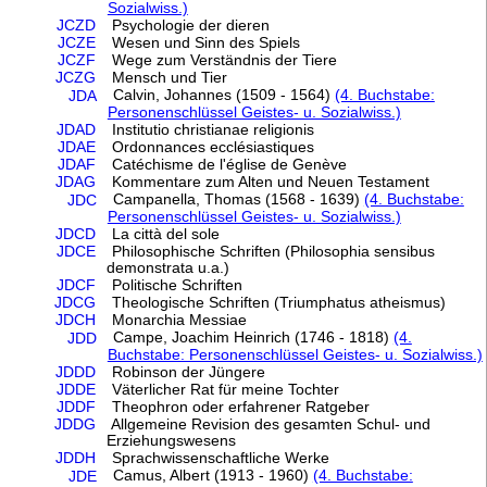
Sozialwiss.)
JCZD
Psychologie der dieren
JCZE
Wesen und Sinn des Spiels
JCZF
Wege zum Verständnis der Tiere
JCZG
Mensch und Tier
Calvin, Johannes (1509 - 1564)
(4. Buchstabe:
JDA
Personenschlüssel Geistes- u. Sozialwiss.)
JDAD
Institutio christianae religionis
JDAE
Ordonnances ecclésiastiques
JDAF
Catéchisme de l'église de Genève
JDAG
Kommentare zum Alten und Neuen Testament
Campanella, Thomas (1568 - 1639)
(4. Buchstabe:
JDC
Personenschlüssel Geistes- u. Sozialwiss.)
JDCD
La città del sole
JDCE
Philosophische Schriften (Philosophia sensibus
demonstrata u.a.)
JDCF
Politische Schriften
JDCG
Theologische Schriften (Triumphatus atheismus)
JDCH
Monarchia Messiae
Campe, Joachim Heinrich (1746 - 1818)
(4.
JDD
Buchstabe: Personenschlüssel Geistes- u. Sozialwiss.)
JDDD
Robinson der Jüngere
JDDE
Väterlicher Rat für meine Tochter
JDDF
Theophron oder erfahrener Ratgeber
JDDG
Allgemeine Revision des gesamten Schul- und
Erziehungswesens
JDDH
Sprachwissenschaftliche Werke
Camus, Albert (1913 - 1960)
(4. Buchstabe:
JDE