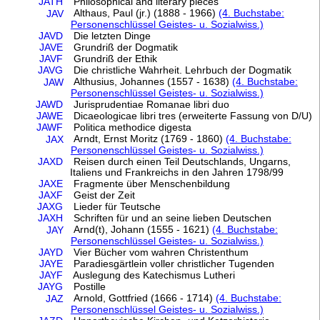
JATH
Philosophical and literary pieces
Althaus, Paul (jr.) (1888 - 1966)
(4. Buchstabe:
JAV
Personenschlüssel Geistes- u. Sozialwiss.)
JAVD
Die letzten Dinge
JAVE
Grundriß der Dogmatik
JAVF
Grundriß der Ethik
JAVG
Die christliche Wahrheit. Lehrbuch der Dogmatik
Althusius, Johannes (1557 - 1638)
(4. Buchstabe:
JAW
Personenschlüssel Geistes- u. Sozialwiss.)
JAWD
Jurisprudentiae Romanae libri duo
JAWE
Dicaeologicae libri tres (erweiterte Fassung von D/U)
JAWF
Politica methodice digesta
Arndt, Ernst Moritz (1769 - 1860)
(4. Buchstabe:
JAX
Personenschlüssel Geistes- u. Sozialwiss.)
JAXD
Reisen durch einen Teil Deutschlands, Ungarns,
Italiens und Frankreichs in den Jahren 1798/99
JAXE
Fragmente über Menschenbildung
JAXF
Geist der Zeit
JAXG
Lieder für Teutsche
JAXH
Schriften für und an seine lieben Deutschen
Arnd(t), Johann (1555 - 1621)
(4. Buchstabe:
JAY
Personenschlüssel Geistes- u. Sozialwiss.)
JAYD
Vier Bücher vom wahren Christenthum
JAYE
Paradiesgärtlein voller christlicher Tugenden
JAYF
Auslegung des Katechismus Lutheri
JAYG
Postille
Arnold, Gottfried (1666 - 1714)
(4. Buchstabe:
JAZ
Personenschlüssel Geistes- u. Sozialwiss.)