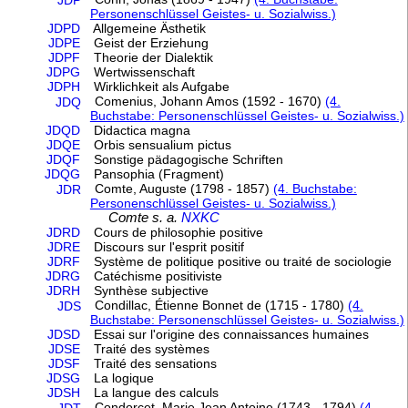
JDP
Personenschlüssel Geistes- u. Sozialwiss.)
JDPD
Allgemeine Ästhetik
JDPE
Geist der Erziehung
JDPF
Theorie der Dialektik
JDPG
Wertwissenschaft
JDPH
Wirklichkeit als Aufgabe
Comenius, Johann Amos (1592 - 1670)
(4.
JDQ
Buchstabe: Personenschlüssel Geistes- u. Sozialwiss.)
JDQD
Didactica magna
JDQE
Orbis sensualium pictus
JDQF
Sonstige pädagogische Schriften
JDQG
Pansophia (Fragment)
Comte, Auguste (1798 - 1857)
(4. Buchstabe:
JDR
Personenschlüssel Geistes- u. Sozialwiss.)
Comte s. a.
NXKC
JDRD
Cours de philosophie positive
JDRE
Discours sur l'esprit positif
JDRF
Système de politique positive ou traité de sociologie
JDRG
Catéchisme positiviste
JDRH
Synthèse subjective
Condillac, Étienne Bonnet de (1715 - 1780)
(4.
JDS
Buchstabe: Personenschlüssel Geistes- u. Sozialwiss.)
JDSD
Essai sur l'origine des connaissances humaines
JDSE
Traité des systèmes
JDSF
Traité des sensations
JDSG
La logique
JDSH
La langue des calculs
Condorcet, Marie Jean Antoine (1743 - 1794)
(4.