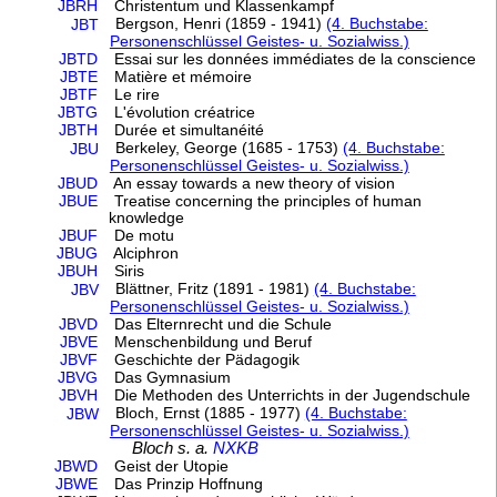
JBRH
Christentum und Klassenkampf
Bergson, Henri (1859 - 1941)
(4. Buchstabe:
JBT
Personenschlüssel Geistes- u. Sozialwiss.)
JBTD
Essai sur les données immédiates de la conscience
JBTE
Matière et mémoire
JBTF
Le rire
JBTG
L'évolution créatrice
JBTH
Durée et simultanéité
Berkeley, George (1685 - 1753)
(4. Buchstabe:
JBU
Personenschlüssel Geistes- u. Sozialwiss.)
JBUD
An essay towards a new theory of vision
JBUE
Treatise concerning the principles of human
knowledge
JBUF
De motu
JBUG
Alciphron
JBUH
Siris
Blättner, Fritz (1891 - 1981)
(4. Buchstabe:
JBV
Personenschlüssel Geistes- u. Sozialwiss.)
JBVD
Das Elternrecht und die Schule
JBVE
Menschenbildung und Beruf
JBVF
Geschichte der Pädagogik
JBVG
Das Gymnasium
JBVH
Die Methoden des Unterrichts in der Jugendschule
Bloch, Ernst (1885 - 1977)
(4. Buchstabe:
JBW
Personenschlüssel Geistes- u. Sozialwiss.)
Bloch s. a.
NXKB
JBWD
Geist der Utopie
JBWE
Das Prinzip Hoffnung