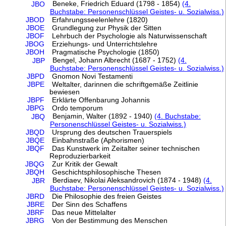
Beneke, Friedrich Eduard (1798 - 1854)
(4.
JBO
Buchstabe: Personenschlüssel Geistes- u. Sozialwiss.)
JBOD
Erfahrungsseelenlehre (1820)
JBOE
Grundlegung zur Physik der Sitten
JBOF
Lehrbuch der Psychologie als Naturwissenschaft
JBOG
Erziehungs- und Unterrichtslehre
JBOH
Pragmatische Psychologie (1850)
Bengel, Johann Albrecht (1687 - 1752)
(4.
JBP
Buchstabe: Personenschlüssel Geistes- u. Sozialwiss.)
JBPD
Gnomon Novi Testamenti
JBPE
Weltalter, darinnen die schriftgemäße Zeitlinie
bewiesen
JBPF
Erklärte Offenbarung Johannis
JBPG
Ordo temporum
Benjamin, Walter (1892 - 1940)
(4. Buchstabe:
JBQ
Personenschlüssel Geistes- u. Sozialwiss.)
JBQD
Ursprung des deutschen Trauerspiels
JBQE
Einbahnstraße (Aphorismen)
JBQF
Das Kunstwerk im Zeitalter seiner technischen
Reproduzierbarkeit
JBQG
Zur Kritik der Gewalt
JBQH
Geschichtsphilosophische Thesen
Berdiaev, Nikolai Aleksandrovich (1874 - 1948)
(4.
JBR
Buchstabe: Personenschlüssel Geistes- u. Sozialwiss.)
JBRD
Die Philosophie des freien Geistes
JBRE
Der Sinn des Schaffens
JBRF
Das neue Mittelalter
JBRG
Von der Bestimmung des Menschen