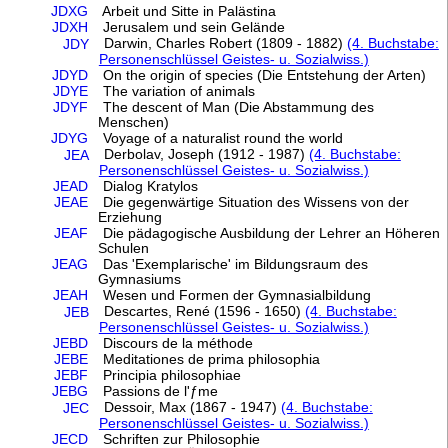
JDXG
Arbeit und Sitte in Palästina
JDXH
Jerusalem und sein Gelände
Darwin, Charles Robert (1809 - 1882)
(4. Buchstabe:
JDY
Personenschlüssel Geistes- u. Sozialwiss.)
JDYD
On the origin of species (Die Entstehung der Arten)
JDYE
The variation of animals
JDYF
The descent of Man (Die Abstammung des
Menschen)
JDYG
Voyage of a naturalist round the world
Derbolav, Joseph (1912 - 1987)
(4. Buchstabe:
JEA
Personenschlüssel Geistes- u. Sozialwiss.)
JEAD
Dialog Kratylos
JEAE
Die gegenwärtige Situation des Wissens von der
Erziehung
JEAF
Die pädagogische Ausbildung der Lehrer an Höheren
Schulen
JEAG
Das 'Exemplarische' im Bildungsraum des
Gymnasiums
JEAH
Wesen und Formen der Gymnasialbildung
Descartes, René (1596 - 1650)
(4. Buchstabe:
JEB
Personenschlüssel Geistes- u. Sozialwiss.)
JEBD
Discours de la méthode
JEBE
Meditationes de prima philosophia
JEBF
Principia philosophiae
JEBG
Passions de l'ƒme
Dessoir, Max (1867 - 1947)
(4. Buchstabe:
JEC
Personenschlüssel Geistes- u. Sozialwiss.)
JECD
Schriften zur Philosophie