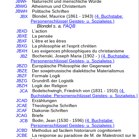
JBWF
Naturrecht und menschliche Würde
JBWG
Atheismus und Christentum
JBWH
Politische Schriften
Blondel, Maurice (1861 - 1943)
(4. Buchstabe:
JBX
Personenschlüssel Geistes- u. Sozialwiss.)
Blondel s. a.
FAQB
JBXD
L'action
JBXE
La pensée
JBXF
L'être et les êtres
JBXG
La philosophie et l'esprit chrétien
JBXH
Les exigences philosophiques du christianisme
Bochenski, Joseph Maria (1902 - )
(4. Buchstabe:
JBZ
Personenschlüssel Geistes- u. Sozialwiss.)
JBZD
Europäische Philosophie der Gegenwart
JBZE
Der sowjetrussische dialektische Materialismus
JBZF
Formale Logik
JBZG
Grundriß der Logistik
JBZH
Logik der Religion
Bodelschwingh, Friedrich von (1831 - 1910)
(4.
JCA
Buchstabe: Personenschlüssel Geistes- u. Sozialwiss.)
JCAD
Erzählungen
JCAE
Theologische Schriften
JCAF
Diakonie-Schriften
JCAG
Briefe
Bodin, Jean (1530 - 1596)
(4. Buchstabe:
JCB
Personenschlüssel Geistes- u. Sozialwiss.)
JCBD
Methodus ad facilem historiarum cognitionem
JCBE
La response au paradoxe de M. de Malestroict sur le