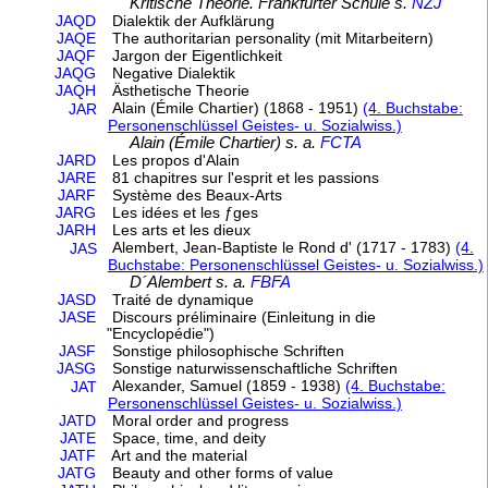
Kritische Theorie. Frankfurter Schule s.
NZJ
JAQD
Dialektik der Aufklärung
JAQE
The authoritarian personality (mit Mitarbeitern)
JAQF
Jargon der Eigentlichkeit
JAQG
Negative Dialektik
JAQH
Ästhetische Theorie
Alain (Émile Chartier) (1868 - 1951)
(4. Buchstabe:
JAR
Personenschlüssel Geistes- u. Sozialwiss.)
Alain (Émile Chartier) s. a.
FCTA
JARD
Les propos d'Alain
JARE
81 chapitres sur l'esprit et les passions
JARF
Système des Beaux-Arts
JARG
Les idées et les ƒges
JARH
Les arts et les dieux
Alembert, Jean-Baptiste le Rond d' (1717 - 1783)
(4.
JAS
Buchstabe: Personenschlüssel Geistes- u. Sozialwiss.)
D´Alembert s. a.
FBFA
JASD
Traité de dynamique
JASE
Discours préliminaire (Einleitung in die
"Encyclopédie")
JASF
Sonstige philosophische Schriften
JASG
Sonstige naturwissenschaftliche Schriften
Alexander, Samuel (1859 - 1938)
(4. Buchstabe:
JAT
Personenschlüssel Geistes- u. Sozialwiss.)
JATD
Moral order and progress
JATE
Space, time, and deity
JATF
Art and the material
JATG
Beauty and other forms of value