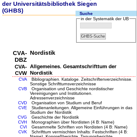
der Universitätsbibliothek Siegen
(GHBS)
Suche
in der Systematik der UB
Nordistik
CVA-
DBZ
Allgemeines. Gesamtschrifttum der
CVA-
Nordistik
CVW
CVA
Bibliographien. Kataloge. Zeitschriftenverzeichnisse.
Sonstige Schrifttumsverzeichnisse
CVB
Organisation und Geschichte nordistischer
Vereinigungen und Institutionen.
Adressenverzeichnisse
CVD
Organisation von Studium und Beruf
CVE
Studienanleitungen. Allgemeine Einführungen in das
Studium der Nordistik
CVG
Geschichte der Nordistik
CVH
Monographien über Nordisten (4 B: Name)
CVI
Gesammelte Schriften von Nordisten (4 B: Name)
CVK
Schrifttum vermischten Inhalts: Festschriften (4 B:
Name). Kongreßberichte. Tagungsberichte