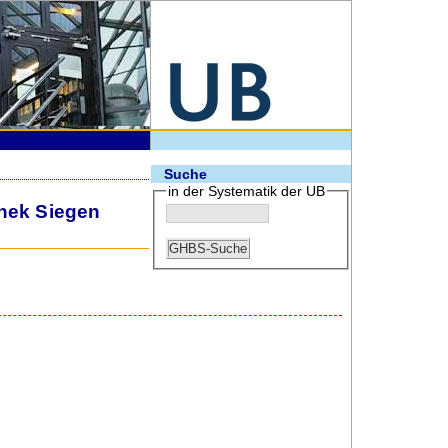
Suche
in der Systematik der UB
thek Siegen