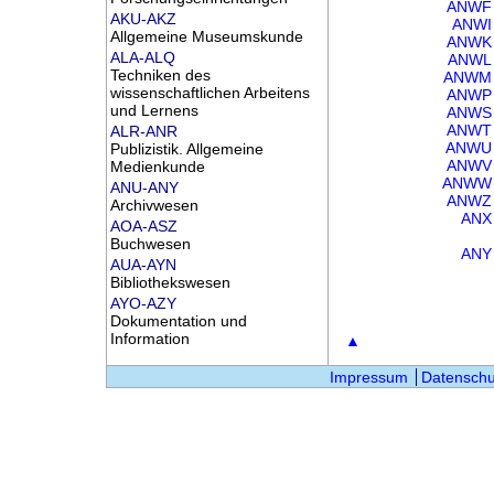
ANWF
AKU-AKZ
ANWI
Allgemeine Museumskunde
ANWK
ALA-ALQ
ANWL
Techniken des
ANWM
wissenschaftlichen Arbeitens
ANWP
und Lernens
ANWS
ALR-ANR
ANWT
Publizistik. Allgemeine
ANWU
Medienkunde
ANWV
ANWW
ANU-ANY
ANWZ
Archivwesen
ANX
AOA-ASZ
Buchwesen
ANY
AUA-AYN
Bibliothekswesen
AYO-AZY
Dokumentation und
Information
▲
Impressum
Datenschu