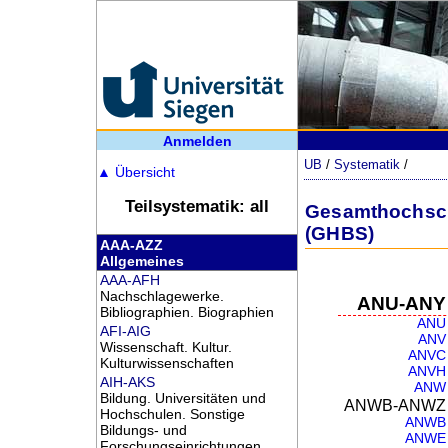
Anmelden
UB
/
Systematik
/
▲
Übersicht
Teilsystematik: all
Gesamthochschu
(GHBS)
AAA-AZZ
Allgemeines
AAA-AFH
Nachschlagewerke.
ANU-ANY
Bibliographien. Biographien
ANU
AFI-AIG
ANV
Wissenschaft. Kultur.
ANVC
Kulturwissenschaften
ANVH
AIH-AKS
ANW
Bildung. Universitäten und
ANWB-ANWZ
Hochschulen. Sonstige
ANWB
Bildungs- und
ANWE
Forschungseinrichtungen