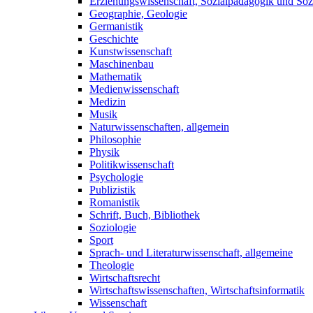
Erziehungswissenschaft, Sozialpädagogik und Sozi
Geographie, Geologie
Germanistik
Geschichte
Kunstwissenschaft
Maschinenbau
Mathematik
Medienwissenschaft
Medizin
Musik
Naturwissenschaften, allgemein
Philosophie
Physik
Politikwissenschaft
Psychologie
Publizistik
Romanistik
Schrift, Buch, Bibliothek
Soziologie
Sport
Sprach- und Literaturwissenschaft, allgemeine
Theologie
Wirtschaftsrecht
Wirtschaftswissenschaften, Wirtschaftsinformatik
Wissenschaft