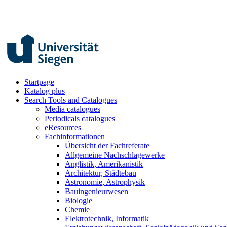
Startpage
Katalog plus
Search Tools and Catalogues
Media catalogues
Periodicals catalogues
eResources
Fachinformationen
Übersicht der Fachreferate
Allgemeine Nachschlagewerke
Anglistik, Amerikanistik
Architektur, Städtebau
Astronomie, Astrophysik
Bauingenieurwesen
Biologie
Chemie
Elektrotechnik, Informatik