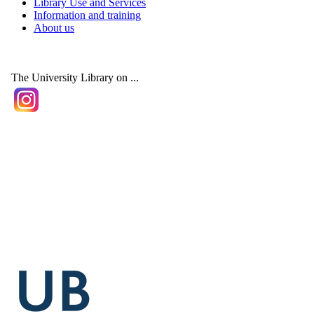
Library Use and Services
Information and training
About us
The University Library on ...