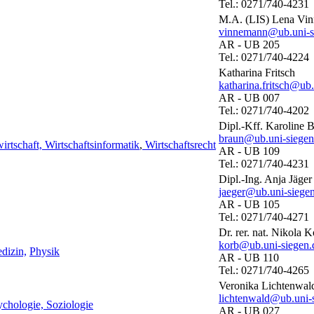
Tel.: 0271/740-4231
M.A. (LIS) Lena Vi
vinnemann@ub.uni-s
AR - UB 205
Tel.: 0271/740-4224
Katharina Fritsch
katharina.fritsch@ub.
AR - UB 007
Tel.: 0271/740-4202
Dipl.-Kff. Karoline 
braun@ub.uni-siegen
irtschaft, Wirtschaftsinformatik
,
Wirtschaftsrecht
AR - UB 109
Tel.: 0271/740-4231
Dipl.-Ing. Anja Jäger
jaeger@ub.uni-siege
AR - UB 105
Tel.: 0271/740-4271
Dr. rer. nat. Nikola 
korb@ub.uni-siegen.
dizin,
Physik
AR - UB 110
Tel.: 0271/740-4265
Veronika Lichtenwal
lichtenwald@ub.uni-
ychologie,
Soziologie
AR - UB 027