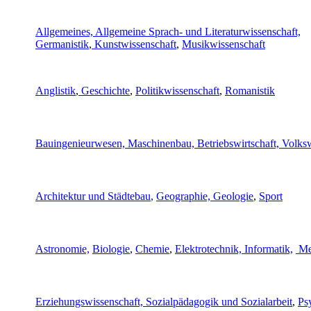
Allgemeines,
Allgemeine Sprach- und Literaturwissenschaft,
Germanistik
,
Kunstwissenschaft
,
Musikwissenschaft
Anglistik
,
Geschichte
,
Politikwissenschaft
,
Romanistik
Bauingenieurwesen,
Maschinenbau,
Betriebswirtschaft, Volksw
Architektur und Städtebau
,
Geographie, Geologie
,
Sport
Astronomie,
Biologie
,
Chemie
,
Elektrotechnik, Informatik,
Me
Erziehungswissenschaft, Sozialpädagogik und Sozialarbeit
,
Ps