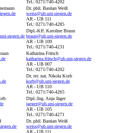
Tel.: 0271/740-4202
nnemann
Dr. phil. Bastian Weiß
iegen.de
weiss@ub.uni-siegen.de
AR - UB 111
Tel.: 0271/740-4285
Dipl.-Kff. Karoline Braun
uni-siegen.de
braun@ub.uni-siegen.de
AR - UB 109
Tel.: 0271/740-4231
Braun
Katharina Fritsch
.de
katharina.fritsch@ub.uni-siegen.de
AR - UB 007
Tel.: 0271/740-4202
Dr. rer. nat. Nikola Korb
n.de
korb@ub.uni-siegen.de
AR - UB 110
Tel.: 0271/740-4265
Korb
Dipl.-Ing. Anja Jäger
de
jaeger@ub.uni-siegen.de
AR - UB 105
Tel.: 0271/740-4271
d
Dr. phil. Bastian Weiß
siegen.de
weiss@ub.uni-siegen.de
AR - UB 111