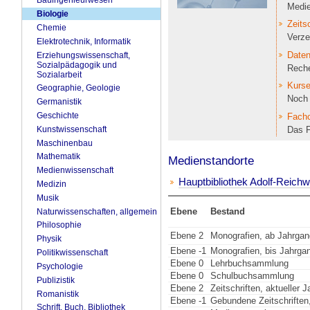
Bauingenieurwesen
Medie
Biologie
Zeitsc
Chemie
Verze
Elektrotechnik, Informatik
Date
Erziehungswissenschaft,
Sozialpädagogik und
Reche
Sozialarbeit
Kurse
Geographie, Geologie
Noch 
Germanistik
Geschichte
Fach
Das F
Kunstwissenschaft
Maschinenbau
Mathematik
Medienstandorte
Medienwissenschaft
Hauptbibliothek Adolf-Reich
Medizin
Musik
Ebene
Bestand
Naturwissenschaften, allgemein
Philosophie
Ebene 2
Monografien, ab Jahrgan
Physik
Ebene -1
Monografien, bis Jahrga
Politikwissenschaft
Ebene 0
Lehrbuchsammlung
Psychologie
Ebene 0
Schulbuchsammlung
Publizistik
Ebene 2
Zeitschriften, aktueller 
Romanistik
Ebene -1
Gebundene Zeitschriften,
Schrift, Buch, Bibliothek