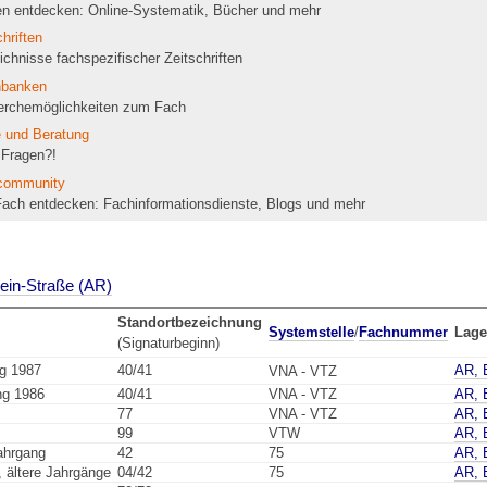
n entdecken: Online-Systematik, Bücher und mehr
hriften
ichnisse fachspezifischer Zeitschriften
nbanken
rchemöglichkeiten zum Fach
 und Beratung
Fragen?!
community
ach entdecken: Fachinformationsdienste, Blogs und mehr
wein-Straße (AR)
Standortbezeichnung
Systemstelle
/
Fachnummer
Lage
(Signaturbeginn)
g 1987
40/41
AR, 
VNA - VTZ
ng 1986
40/41
VNA - VTZ
AR, 
77
VNA - VTZ
AR, 
99
VTW
AR, 
Jahrgang
42
75
AR, 
 ältere Jahrgänge
04/42
75
AR, 