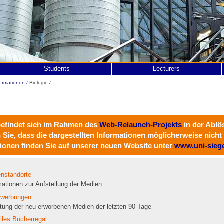
Students
Lecturers
formationen
/
Biologie
/
befindet sich im Rahmen des
Web-Relaunch-Projekts
in der Abl
n Sie, dass die dargestellten Informationen möglicherweise nicht 
ionen finden Sie auf unserer neuen Website unter
www.uni-sieg
nstandorte
mationen zur Aufstellung der Medien
rwerbungen
stung der neu erworbenen Medien der letzten 90 Tage
elles Bücherregal