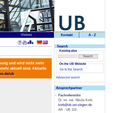
Visitors
Kontakt
A - Z
Search
Katalog plus
ösung und wird
nicht mehr
On the UB Website
mehr aktuell sind. Aktuelle
Go to the Search
en.de/ub
.
Advanced search
Ansprechpartner
Fachreferentin
Dr. rer. nat. Nikola Korb
korb@ub.uni-siegen.de
AR - UB 110