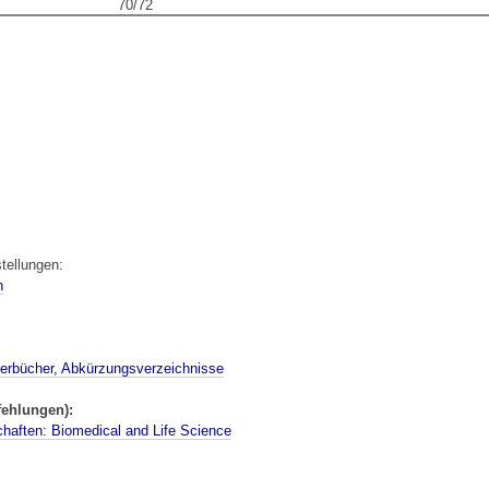
70/72
ellungen:
h
erbücher, Abkürzungsverzeichnisse
ehlungen):
haften: Biomedical and Life Science