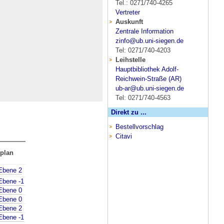
Tel.: 0271/740-4265
Vertreter
Auskunft
Zentrale Information
zinfo@ub.uni-siegen.de
Tel: 0271/740-4203
Leihstelle
Hauptbibliothek Adolf-
Reichwein-Straße (AR)
ub-ar@ub.uni-siegen.de
Tel: 0271/740-4563
Direkt zu ...
Bestellvorschlag
Citavi
plan
Ebene 2
Ebene -1
Ebene 0
Ebene 0
Ebene 2
Ebene -1