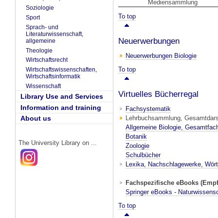
Mediensammlung
Soziologie
To top
Sport
Sprach- und
Literaturwissenschaft,
Neuerwerbungen
allgemeine
Theologie
Neuerwerbungen Biologie
Wirtschaftsrecht
To top
Wirtschaftswissenschaften,
Wirtschaftsinformatik
Wissenschaft
Virtuelles Bücherregal
Library Use and Services
Information and training
Fachsystematik
Lehrbuchsammlung, Gesamtdarst
About us
Allgemeine Biologie, Gesamtfac
Botanik
The University Library on ...
Zoologie
Schulbücher
Lexika, Nachschlagewerke, Wört
Fachspezifische eBooks (Empf
Springer eBooks - Naturwissensc
To top