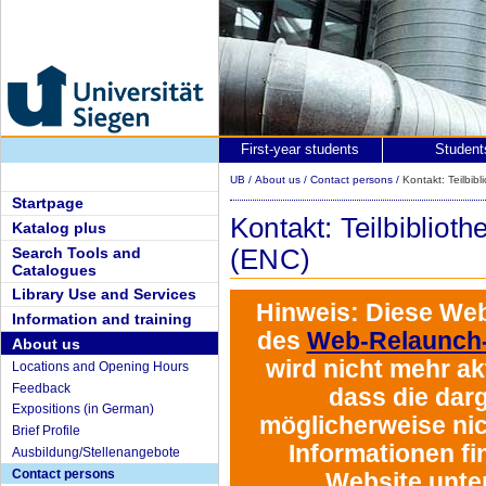
First-year students
Student
UB
/
About us
/
Contact persons
/
Kontakt: Teilbi
Startpage
Kontakt: Teilbibli
Katalog plus
Search Tools and
(ENC)
Catalogues
Library Use and Services
Hinweis:
Diese Web
Information and training
des
Web-Relaunch-
About us
wird
nicht mehr akt
Locations and Opening Hours
Feedback
dass die darg
Expositions (in German)
möglicherweise nich
Brief Profile
Informationen fi
Ausbildung/Stellenangebote
Contact persons
Website unte