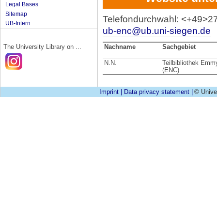
Legal Bases
Sitemap
Telefondurchwahl: <+49>2
UB-Intern
ub-enc@ub.uni-siegen.de
Nachname
Sachgebiet
The University Library on ...
N.N.
Teilbibliothek Em
(ENC)
Imprint
|
Data privacy statement
|
© Unive