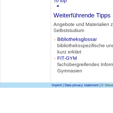
To top
Weiterführende Tipps
Angebote und Materialien 
Selbststudium
Bibliotheksglossar
bibliotheksspezifische un
kurz erklärt
FIT-GYM
fachübergreifendes Infor
Gymnasien
Imprint
|
Data privacy statement
|
© Unive