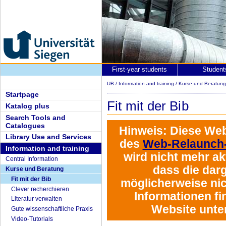
First-year students
Student
UB
/
Information and training
/
Kurse und Beratun
Startpage
Fit mit der Bib
Katalog plus
Search Tools and
Catalogues
Hinweis:
Diese Web
Library Use and Services
des
Web-Relaunch-
Information and training
wird
nicht mehr akt
Central Information
dass die darg
Kurse und Beratung
Fit mit der Bib
möglicherweise nich
Clever recherchieren
Informationen fi
Literatur verwalten
Website unte
Gute wissenschaftliche Praxis
Video-Tutorials