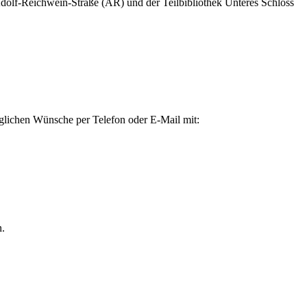
dolf-Reichwein-Straße (AR) und der Teilbibliothek Unteres Schloss
züglichen Wünsche per Telefon oder E-Mail mit:
n.