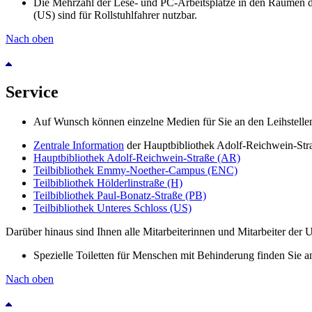
Die Mehrzahl der Lese- und PC-Arbeitsplätze in den Räumen de
(US) sind für Rollstuhlfahrer nutzbar.
Nach oben
Service
Auf Wunsch können einzelne Medien für Sie an den Leihstellen d
Zentrale Information
der Hauptbibliothek Adolf-Reichwein-Str
Hauptbibliothek Adolf-Reichwein-Straße (AR)
Teilbibliothek Emmy-Noether-Campus (ENC)
Teilbibliothek Hölderlinstraße (H)
Teilbibliothek Paul-Bonatz-Straße
(PB)
Teilbibliothek Unteres Schloss (US)
Darüber hinaus sind Ihnen alle Mitarbeiterinnen und Mitarbeiter der Uni
Spezielle Toiletten für Menschen mit Behinderung finden Sie an
Nach oben