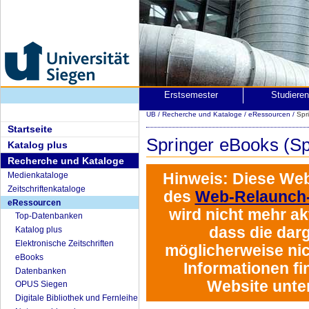
Erstsemester
Studiere
UB
/
Recherche und Kataloge
/
eRessourcen
/
Spr
Startseite
Springer eBooks (Sp
Katalog plus
Recherche und Kataloge
Hinweis:
Diese Web
Medienkataloge
Zeitschriftenkataloge
des
Web-Relaunch-
eRessourcen
wird
nicht mehr akt
Top-Datenbanken
dass die darg
Katalog plus
Elektronische Zeitschriften
möglicherweise nich
eBooks
Informationen fi
Datenbanken
Website unte
OPUS Siegen
Digitale Bibliothek und Fernleihe