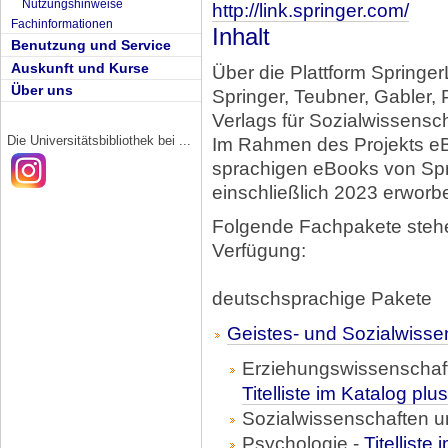
Nutzungshinweise
http://link.springer.com/
Fachinformationen
Inhalt
Benutzung und Service
Auskunft und Kurse
Über die Plattform Springe
Über uns
Springer, Teubner, Gabler, 
Verlags für Sozialwissensc
Die Universitätsbibliothek bei ...
Im Rahmen des Projekts e
sprachigen eBooks von Spr
einschließlich 2023 erworb
Folgende Fachpakete stehen
Verfügung:
deutschsprachige Pakete
Geistes- und Sozialwisse
Erziehungswissenschafte
Titelliste im Katalog plus
Sozialwissenschaften u
Psychologie -
Titelliste