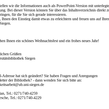
ellen wir die Informationen auch als PowerPoint-Version mit unterlegt
ung. Bei dieser Version können Sie über das Inhaltsverzeichnis direkt 
ringen, für die Sie sich gerade interessieren.
, Ihnen den Einstieg damit etwas zu erleichtern und freuen uns auf Ihr
Siegen.
en Ihnen ein schönes Weihnachtsfest und ein frohes neues Jahr!
lichen Grüßen
rsitätsbibliothek Siegen
l-Adresse hat sich geändert? Sie haben Fragen und Anregungen
tter der Bibliothek? - dann wenden Sie sich bitte an:
hkeitsarbeit@ub.uni-siegen.de
dan, Tel.: 0271/740-4259
Jesche, Tel.: 0271/740-4229