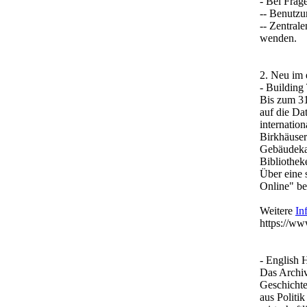
- Bei Frag
-- Benutzu
-- Zentral
wenden.
2. Neu im 
- Building
Bis zum 31
auf die Da
internatio
Birkhäuser
Gebäudekat
Bibliothek
Über eine 
Online" be
Weitere
In
https://ww
- English 
Das Archiv
Geschichte
aus Politik