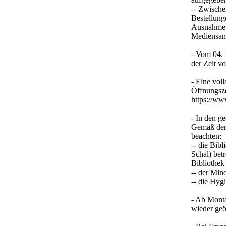
-- Zwisch
Bestellung
Ausnahme:
Mediensam
- Vom 04. 
der Zeit v
- Eine vol
Öffnungsze
https://ww
- In den g
Gemäß der
beachten:
-- die Bib
Schal) bet
Bibliothek
-- der Min
-- die Hyg
- Ab Monta
wieder geö