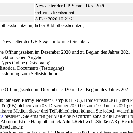
Newsletter der UB Siegen Dez. 2020
oeffentlichkeitsarbeit
8 Dec 2020 10:21:21
iotheksbenutzerin, lieber Bibliotheksbenutzer,
le Newsletter der UB Siegen informiert Sie über:
te Öffnungszeiten im Dezember 2020 und zu Beginn des Jahres 2021
elektronischen Angebot
 Types Online (Testzugang)
Historical Documents (Testzugang)
heksführung zum Selbststudium
te Öffnungszeiten im Dezember 2020 und zu Beginn des Jahres 2021
bibliotheken Emmy-Noether-Campus (ENC), Hölderlinstraße (H) und P
aße (PB) bleiben vom 03. Dezember 2020 bis zum 10. Januar 2021 ges
ihbaren Medien dieser drei Teilbibliotheken können Sie jedoch weiterhi
us
bestellen. Sie erhalten per Mail eine Nachricht, sobald die Literatur f
t. Abholort ist die Hauptbibliothek Adolf-Reichwein-Straße (AR). Beach
e Regelungen:
ungen können nur bis zum 17. Dezember, 16:00 Uhr aufgegeben werden,