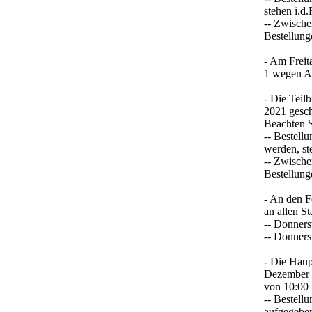
stehen i.d
-- Zwisch
Bestellun
- Am Freit
1 wegen Ar
- Die Teil
2021 gesch
Beachten Si
-- Bestell
werden, st
-- Zwisch
Bestellung
- An den F
an allen S
-- Donners
-- Donners
- Die Haup
Dezember 
von 10:00 
-- Bestell
aufgegeben