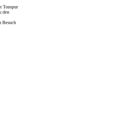
er Tonspur
zu den
en Besuch