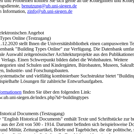
en und Problemen können Sie sich gerne an die Kolleginnen und Kolle
ngsdienste,
benutzung@ub.uni-siegen.de
en Information,
zinfo@ub.uni-siegen.de
elektronischen Angebot
 Types Online (Testzugang)
.12.2020 stellt Ihnen die Universitätsbibliothek einen campusweiten Te
tenbank "Building Types Online" zur Verfügung. Die Datenbank umfas
nale Auswahl zeitgenössischer Architekturprojekte aus den Publikatione
 Verlags. Einen Schwerpunkt bilden dabei die Wohnbauten. Weitere
egorien sind Schulen und Kindergärten, Bürobauten, Museen, Sakralb
en, Industrie- und Forschungsbauten.
systematische und vielfältig kombinierbare Suchstruktur bietet "Buildi
ispielhafte Lösungen für zahlreiche Entwurfsaufgaben.
formationen
finden Sie über den folgenden Link:
w.ub.uni-siegen.de/index.php?id=buildingtypes
Historical Documents (Testzugang)
 "English Historical Documents" enthält Texte und Schriftstücke zur br
 aus der Zeit von 500 - 1914. Darunter befinden sich beispielsweise 
 und Militär, Zeitungsartikel, Briefe und Tagebücher, die die politische, 