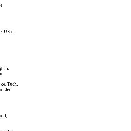
ne
ek US in
lich.
zu
ske, Tuch,
in der
and,