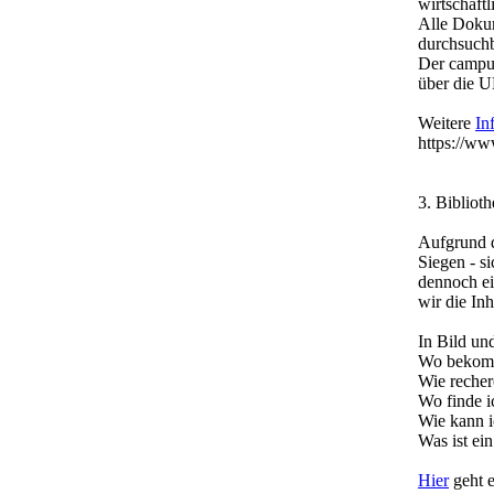
wirtschaftl
Alle Dokum
durchsuchb
Der campus
über die U
Weitere
In
https://ww
3. Bibliot
Aufgrund 
Siegen - s
dennoch ei
wir die In
In Bild un
Wo bekomm
Wie recher
Wo finde i
Wie kann i
Was ist ei
Hier
geht e