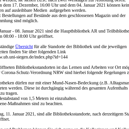
en dem 17. Dezember, 16:00 Uhr und dem 04. Januar 2021 können kei
en auf ausleihbare Medien aufgegeben werden.
 Bestellungen auf Bestände aus dem geschlossenen Magazin und der
mlung sind möglich.
Januar - 08. Januar 2021 sind die Hauptbibliothek AR und Teilbiblioth
on 08:00 - 18:00 Uhr geöffnet.
lständige
Übersicht
für alle Standorte der Bibliothek und die jeweiligen
iten finden Sie über folgenden Link
w.ub.uni-siegen.de/index.php?id=144
eöffneten Bibliotheksstandorten ist das Lernen und Arbeiten vor Ort mög
 Corona-Schutz-Verordnung NRW sind hierbei folgende Regelungen 
liotheken dürfen nur mit einer Mund-Nasen-Bedeckung (z.B. Alltagsma
reten werden. Diese ist durchgängig während des gesamten Aufenthalts 
 zu tragen.
destabstand von 1,5 Metern ist einzuhalten.
iene-Maßnahmen sind zu beachten.
g, 11. Januar 2021, sind alle Bibliotheksstandorte, nach derzeitigem St
ffnet.