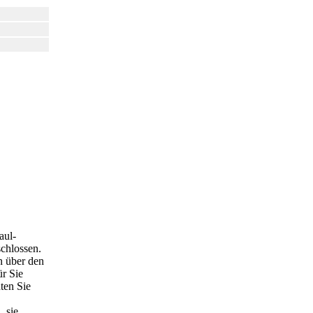
aul-
chlossen.
n über den
ür Sie
ten Sie
 sie