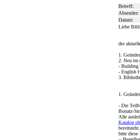
Betreff:
Absender:
Datum:
Liebe Bibl
der aktuel
1. Geänder
2. Neu im 
- Building
- English 
3. Bibliot
1. Geänder
- Die Teil
Bonatz-Str
Alle ausle
Katalog pl
bereitsteh
bitte dies
-- Bestell