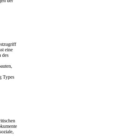
gen der
stzugriff
st eine
n des
auten,
ng Types
itischen
Dokumente
soziale,