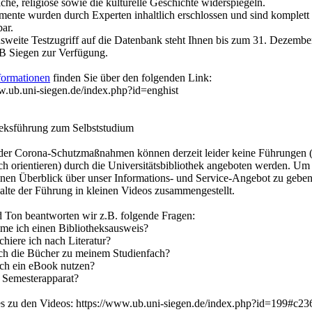
iche, religiöse sowie die kulturelle Geschichte widerspiegeln.
ente wurden durch Experten inhaltlich erschlossen und sind komplett
ar.
weite Testzugriff auf die Datenbank steht Ihnen bis zum 31. Dezembe
B Siegen zur Verfügung.
formationen
finden Sie über den folgenden Link:
w.ub.uni-siegen.de/index.php?id=enghist
heksführung zum Selbststudium
der Corona-Schutzmaßnahmen können derzeit leider keine Führungen
ich orientieren) durch die Universitätsbibliothek angeboten werden. Um
nen Überblick über unser Informations- und Service-Angebot zu geben
halte der Führung in kleinen Videos zusammengestellt.
d Ton beantworten wir z.B. folgende Fragen:
e ich einen Bibliotheksausweis?
chiere ich nach Literatur?
ch die Bücher zu meinem Studienfach?
ch ein eBook nutzen?
n Semesterapparat?
s zu den Videos: https://www.ub.uni-siegen.de/index.php?id=199#c23