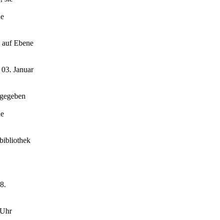
ne
D auf Ebene
 03. Januar
fgegeben
ne
bibliothek
8.
 Uhr