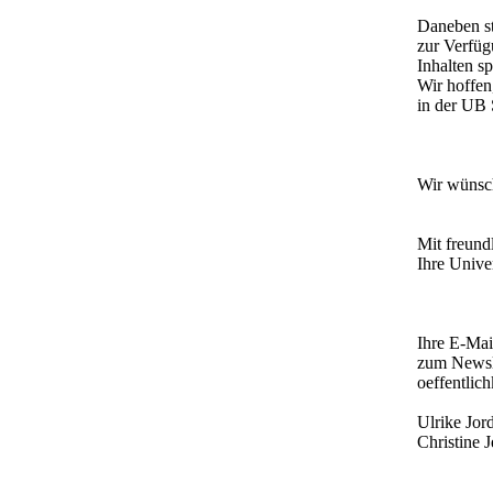
Daneben st
zur Verfüg
Inhalten sp
Wir hoffen
in der UB 
Wir wünsch
Mit freund
Ihre Unive
Ihre E-Mai
zum Newsle
oeffentlic
Ulrike Jor
Christine 