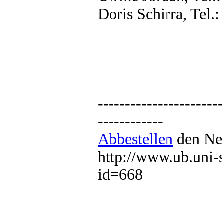
Doris Schirra, Tel.
----------------------
------------
Abbestellen
den New
http://www.ub.uni-
id=668