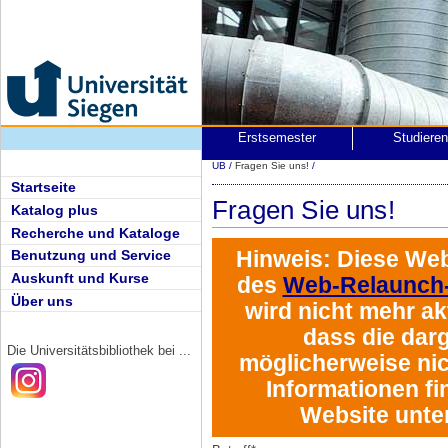
Erstsemester
Studiere
UB
/
Fragen Sie uns!
/
Startseite
Fragen Sie uns!
Katalog plus
Recherche und Kataloge
Hinweis:
Diese Web
Benutzung und Service
Auskunft und Kurse
des
Web-Relaunch-
Über uns
wird
nicht mehr akt
dass die darg
Die Universitätsbibliothek bei ...
möglicherweise nich
Informationen fi
Website unte