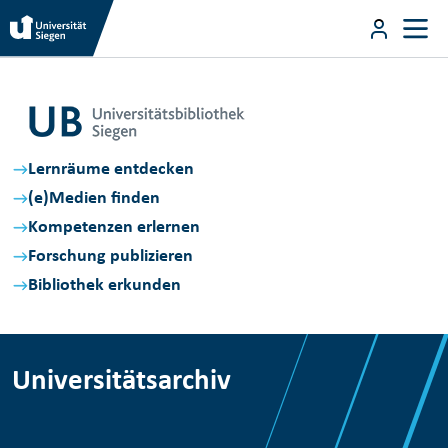
Direkt zum Inhalt
User m
Universitätsarchiv
Direkt zum Inhalt
Lernräume entdecken
(e)Medien finden
Kompetenzen erlernen
Forschung publizieren
Bibliothek erkunden
Universitätsarchiv