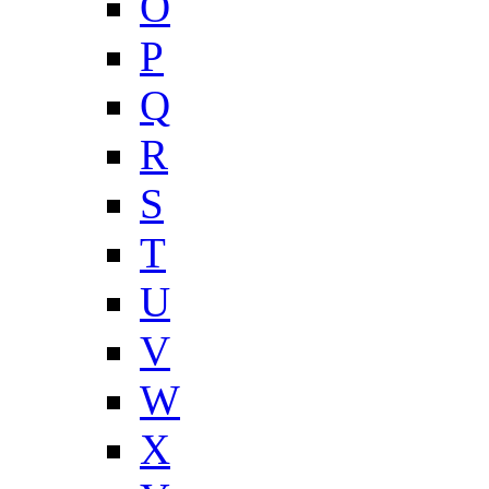
O
P
Q
R
S
T
U
V
W
X