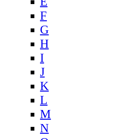
E
F
G
H
I
J
K
L
M
N